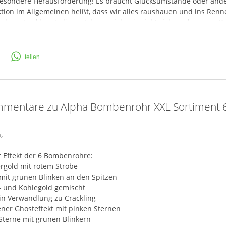
besondere Herausforderung! Es braucht Glücksumstände oder ander
n im Allgemeinen heißt, dass wir alles raushauen und ins Renne
ehr gut geklappt, dieses Jahr war ich mir nicht sicher, aber eure 
hr Bauchschmerzen, die Sommeraktion kann man zeitlich gut vorbe
en finden.
teilen
 die Zeit mächtig. Es ist nichts da und es muss sich innerhalb wen
lg. Wir kämmen alles nochmal durch, schauen was geht… und hoffe
paß!
mentare zu Alpha Bombenrohr XXL Sortiment 
,
r Effekt der 6 Bombenrohre:
ergold mit rotem Strobe
 mit grünen Blinken an den Spitzen
n- und Kohlegold gemischt
 in Verwandlung zu Crackling
ener Ghosteffekt mit pinken Sternen
 Sterne mit grünen Blinkern