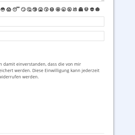
😳
😱
😴
🙄
🤔
🤥
🤮
🤧
😷
🤩
🥱
🤬
💩
👻
💀
👽
🎃
damit einverstanden, dass die von mir
hert werden. Diese Einwilligung kann jederzeit
iderrufen werden.