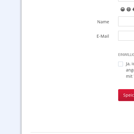
😀
😆
Name
E-Mail
EINWILL
Ja, 
ang
mit
Spei