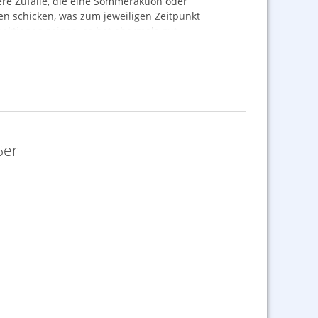
e Zufälle, die eine Sommeraktion oder
n schicken, was zum jeweiligen Zeitpunkt
Reaktionen zeigen, es hat abermals gut
reiten, auch wenn man anfänglich unsicher ist,
iger Wochen etwas finden. Zufälle und
n bis zuletzt auf einen Segen von Artikeln.
6er