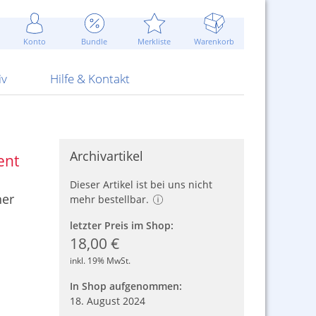
Werbung
 Jahr
are Artikel
Best of Sommeraktionen!
Widerrufsbelehrung
rk
Carl
 Bengalhölzer
fen
bende
Sommerpreise u.v.m.
AGB
otechnik
Konto
Bundle
Merkliste
Warenkorb
nd Attrappen
nehmigung
ste
Blitzschnell...
Kontaktformular
RS Pirotecnia
 und Pistolen
erwerk
& -gebiete
Über uns
werk
Alpha
iv
Hilfe & Kontakt
Archivartikel
ent
Dieser Artikel ist bei uns nicht
her
mehr bestellbar.
letzter Preis im Shop:
18,00 €
inkl. 19% MwSt.
In Shop aufgenommen:
18. August 2024