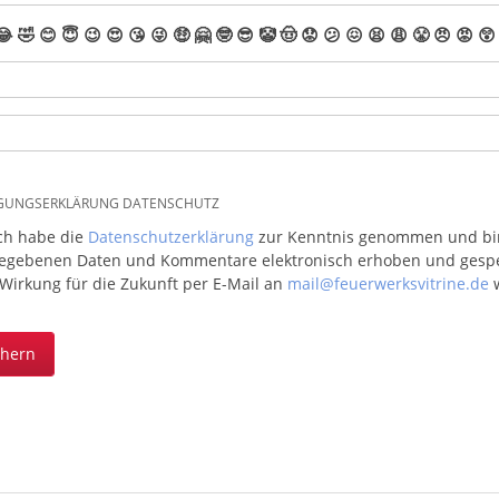
😂
🤣
😊
😇
😉
😍
😘
😜
🤑
🤗
🤓
😎
🤡
🤠
😟
😕
😖
😫
😩
😤
😠
😡
😲
IGUNGSERKLÄRUNG DATENSCHUTZ
ich habe die
Datenschutzerklärung
zur Kenntnis genommen und bin 
egebenen Daten und Kommentare elektronisch erhoben und gespeic
 Wirkung für die Zukunft per E-Mail an
mail@feuerwerksvitrine.de
w
chern