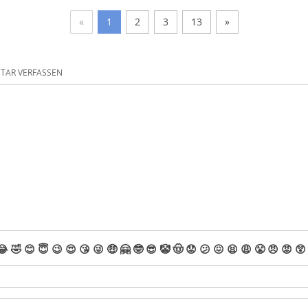
«
1
2
3
13
»
AR VERFASSEN
😂
🤣
😊
😇
😉
😍
😘
😜
🤑
🤗
🤓
😎
🤡
🤠
😟
😕
😖
😫
😩
😤
😠
😡
😲