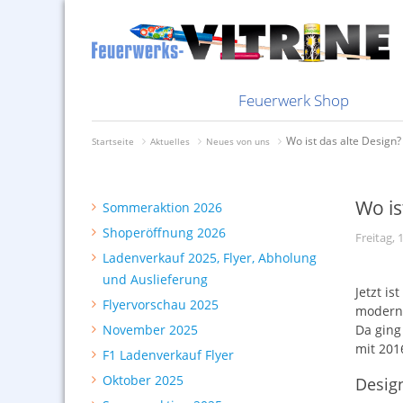
Nachbestellungen
Knallkörper
Bombenrohr
Feuerwerk i
Bombenrohr
Bundles bes
Feuerwerksvitrine
Abholung und Auslieferung
Sammelsurium
Genusszünden
Ladenverkauf 2025, Flyer,
Selbstabholung
Sortimente
Batterien
Feuerwerkst
Batterien
Rabatte
Kisten
Silvester 2025
Silberhütte
Bunte Feuerwerksvitrine
Shoperöffnung 2026
Depyfag, Pyrofa &
Mindestbestellwert
Raketen
Knallkörper
Schweizer I
Knallkörper
Zahlfristen
2026
Neuheiten 2026
Hersteller Vorschießen
Sommeraktion 2026
DDR-Feuerwerk
Versandkosten
§27er
Raketen
Radioberich
Raketen
Zahlungsmög
Feuerwerk Shop
Wo ist das alte Design?
Startseite
Aktuelles
Neues von uns
Wo is
Sommeraktion 2026
Shoperöffnung 2026
Freitag, 
Ladenverkauf 2025, Flyer, Abholung
und Auslieferung
Jetzt is
Flyervorschau 2025
moderne
November 2025
Da ging
mit 201
F1 Ladenverkauf Flyer
Oktober 2025
Desig