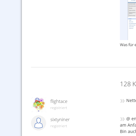
Was für 
128 K
»
Nette
flightace
registriert
»
@ en
sixtyniner
am Anfa
registriert
Bin auc