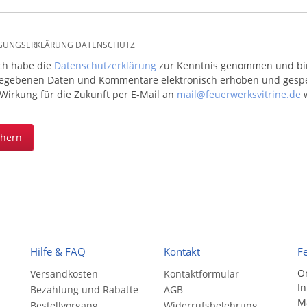
IGUNGSERKLÄRUNG DATENSCHUTZ
ich habe die
Datenschutzerklärung
zur Kenntnis genommen und bin 
egebenen Daten und Kommentare elektronisch erhoben und gespeic
 Wirkung für die Zukunft per E-Mail an
mail@feuerwerksvitrine.de
w
chern
Hilfe & FAQ
Kontakt
F
On
Versandkosten
Kontaktformular
In
Bezahlung und Rabatte
AGB
Ma
Bestellvorgang
Widerrufsbelehrung