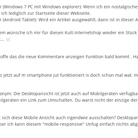
er (Windows 7 PC mit Windows explorer): Wenn ich ein nostalgische
ich lediglich zur Startseite dieser Webseite.
r (Android Tablet): Wird ein Artikel ausgewählt, dann ist in dieser 
m wünsche ich mir für diesen Kult-Internetshop wieder ein Stüc
«
...
hoffe das die neue Kommentare anzeigen Funktion bald kommt . H
s jetzt auf m smartphone jut funktioniert is doch schon mal wat. ma
nym: Die Desktopansicht ist jetzt auch auf Mobilgeräten verfügbar
ilgeräten ein Link zum Umschalten. Du warst nicht der einzige der
t sich diese Mobile Ansicht auch irgendwie ausschalten? Desktopans
aber ich kann diesem "mobile-responsive" Unfug einfach nichts abg