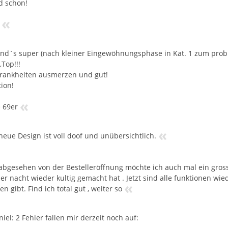
d schon!
«
find`s super (nach kleiner Eingewöhnungsphase in Kat. 1 zum prob
Top!!!
rankheiten ausmerzen und gut!
ion!
«
e 69er
«
neue Design ist voll doof und unübersichtlich.
abgesehen von der Bestelleröffnung möchte ich auch mal ein gross
ber nacht wieder kultig gemacht hat . Jetzt sind alle funktionen wi
«
n gibt. Find ich total gut , weiter so
iel: 2 Fehler fallen mir derzeit noch auf: