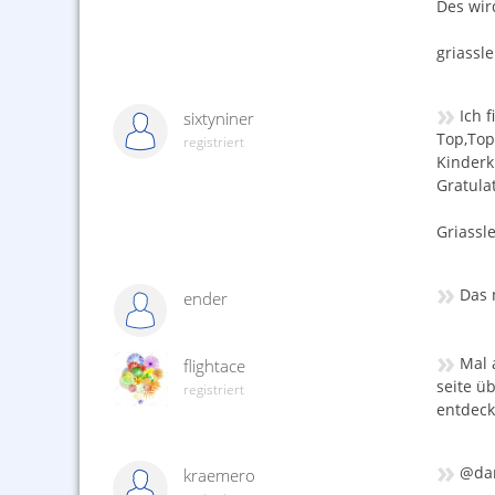
Des wir
griassle
»
Ich 
sixtyniner
Top,Top,
registriert
Kinderk
Gratulat
Griassl
»
Das 
ender
»
Mal 
flightace
seite ü
registriert
entdecke
»
@dan
kraemero