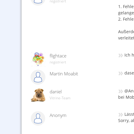
registriert
1. Fehl
gelange 
2. Fehle
Außerde
verleitet
»
Ich 
flightace
registriert
»
dase
Martin Moabit
»
@Ano
daniel
bei Mob
Vitrine-Team
»
Läss
Anonym
Sorry, 