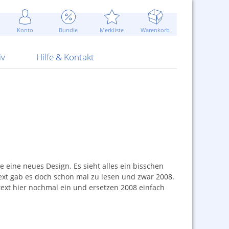
Werbung
 Jahr
are Artikel
Best of Sommeraktionen!
Widerrufsbelehrung
rk
Carl
 Bengalhölzer
fen
bende
Sommerpreise u.v.m.
AGB
otechnik
Konto
Bundle
Merkliste
Warenkorb
nd Attrappen
nehmigung
ste
Blitzschnell...
Kontaktformular
RS Pirotecnia
 und Pistolen
erwerk
& -gebiete
Über uns
werk
Alpha
iv
Hilfe & Kontakt
ne eine neues Design. Es sieht alles ein bisschen
ext gab es doch schon mal zu lesen und zwar 2008.
text hier nochmal ein und ersetzen 2008 einfach