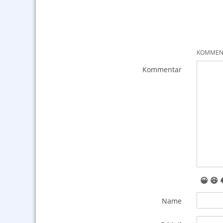
KOMMENT
Kommentar
😀
😆
Name