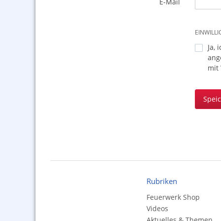
E-Mail
EINWILL
Ja, 
ang
mit
Spei
Rubriken
Feuerwerk Shop
Videos
Aktuelles & Themen