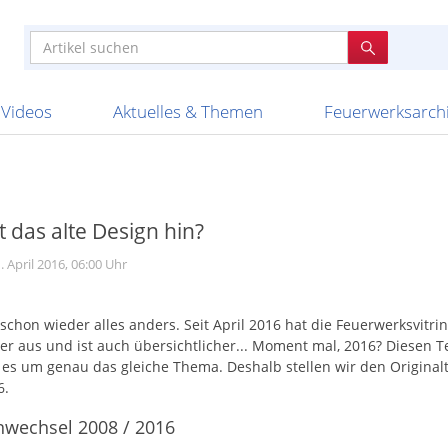
e
n anderen
e
tellen
Anzündhilfen
Bombenrohre
Ladenverkauf 2023
Auftragsbestätigung
Poster und 
Feuerwerk im
Nicht lieferb
Broekhoff
BVBA Belgien
BVD
Cafferata Vuurwe
ourismus
Feuerwerk T1
Batterien
20 Jahre Feuerwerksvitrine
Altersnachweis
Streich- und
Sammlertref
Gewerbetrei
BKV Vuurwerk
Blackboxx
Bo Peep
Bothmer Pyr
mpressionen
Schallerzeuger P1
Knallkörper
Ladenverkauf 2024
Bestellschluss
Schachteln u
Ausnahmege
Versanddien
Fireworks
Apel Feuerwerk
Argento Feuerwerk
A
t
lichkeiten
Jugendfeuerwerk
Raketen
Ladenverkauf 2025
Bestellablauf
Scherzartikel
Hochzeitsfeu
Lieferzeiten 
Adam\'s Fireworks
Alba Feuerwerk
Albert Feue
Videos
Aktuelles & Themen
Feuerwerksarch
t das alte Design hin?
1. April 2016, 06:00 Uhr
t schon wieder alles anders. Seit April 2016 hat die Feuerwerksvitri
r aus und ist auch übersichtlicher... Moment mal, 2016? Diesen T
 es um genau das gleiche Thema. Deshalb stellen wir den Original
6.
nwechsel 2008 / 2016