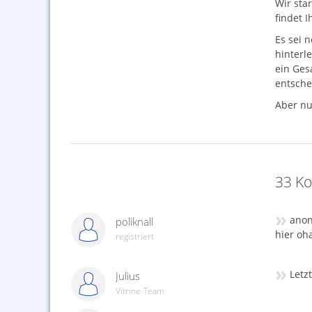
Wir sta
findet 
Es sei 
hinterl
ein Ges
entsche
Aber nu
33 Ko
»
anon
poliknall
hier oh
registriert
»
Letz
Julius
Vitrine-Team