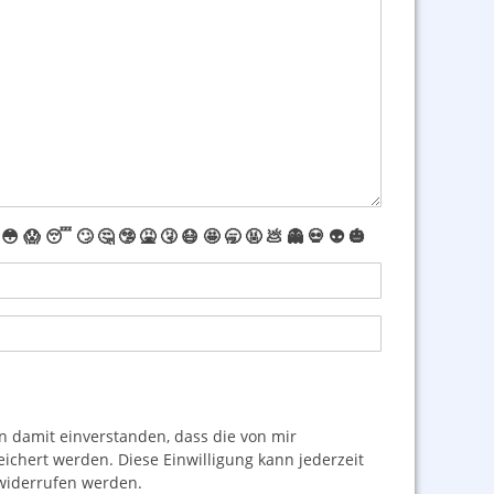
😳
😱
😴
🙄
🤔
🤥
🤮
🤧
😷
🤩
🥱
🤬
💩
👻
💀
👽
🎃
damit einverstanden, dass die von mir
hert werden. Diese Einwilligung kann jederzeit
iderrufen werden.