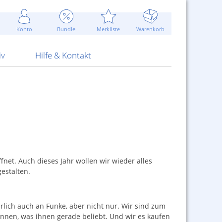
Werbung
 Jahr
are Artikel
Best of Sommeraktionen!
Widerrufsbelehrung
rk
Carl
 Bengalhölzer
fen
bende
Sommerpreise u.v.m.
AGB
otechnik
Konto
Bundle
Merkliste
Warenkorb
nd Attrappen
nehmigung
ste
Blitzschnell...
Kontaktformular
RS Pirotecnia
 und Pistolen
erwerk
& -gebiete
Über uns
werk
Alpha
iv
Hilfe & Kontakt
fnet. Auch dieses Jahr wollen wir wieder alles
estalten.
herlich auch an Funke, aber nicht nur. Wir sind zum
önnen, was ihnen gerade beliebt. Und wir es kaufen