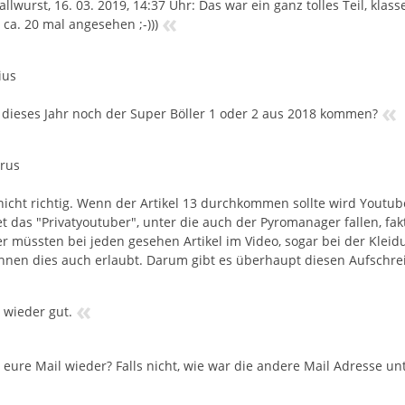
llwurst, 16. 03. 2019, 14:37 Uhr: Das war ein ganz tolles Teil, kla
«
t ca. 20 mal angesehen ;-)))
ius
«
 dieses Jahr noch der Super Böller 1 oder 2 aus 2018 kommen?
rus
 nicht richtig. Wenn der Artikel 13 durchkommen sollte wird Youtu
t das "Privatyoutuber", unter die auch der Pyromanager fallen, fa
r müssten bei jeden gesehen Artikel im Video, sogar bei der Klei
ihnen dies auch erlaubt. Darum gibt es überhaupt diesen Aufschre
«
s wieder gut.
 eure Mail wieder? Falls nicht, wie war die andere Mail Adresse unt