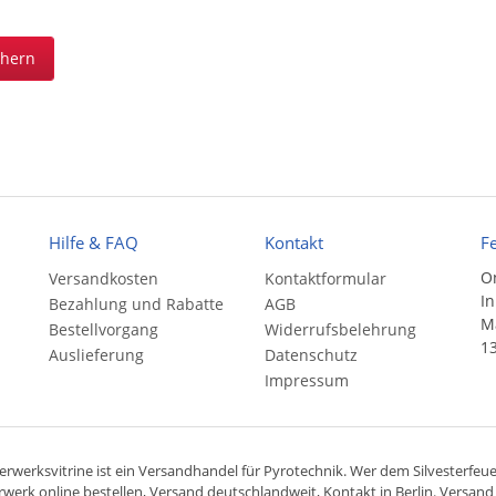
chern
Hilfe & FAQ
Kontakt
F
On
Versandkosten
Kontaktformular
In
Bezahlung und Rabatte
AGB
Ma
Bestellvorgang
Widerrufsbelehrung
13
Auslieferung
Datenschutz
Impressum
rwerksvitrine ist ein
Versandhandel
für
Pyrotechnik
. Wer dem Silvesterfeuer
rwerk online bestellen,
Versand deutschlandweit
, Kontakt in Berlin. Versan