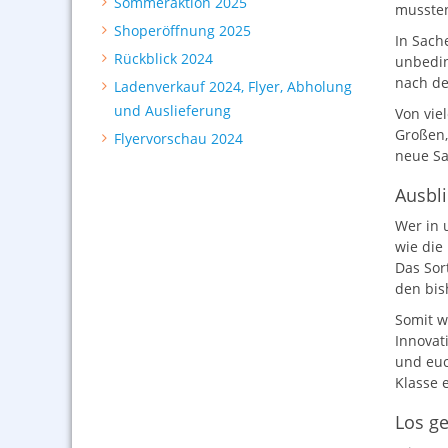
Sommeraktion 2025
mussten
Shoperöffnung 2025
In Sach
Rückblick 2024
unbedin
nach de
Ladenverkauf 2024, Flyer, Abholung
und Auslieferung
Von vie
Großen,
Flyervorschau 2024
neue Sa
Ausbl
Wer in u
wie die
Das Sor
den bis
Somit w
Innovat
und euc
Klasse 
Los ge