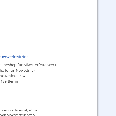
euerwerksvitrine
lineshop für Silvesterfeuerwerk
h.: Julius Nowottnick
x-Koska-Str. 4
189 Berlin
werk verfallen ist, ist bei
d von
Silvesterfeuerwerk
,