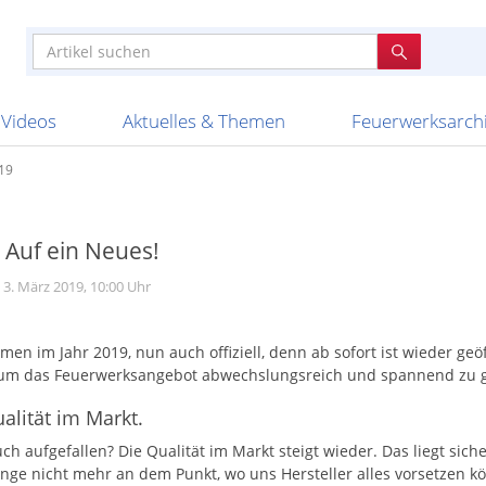
e
n anderen
e
tellen
Anzündhilfen
Bombenrohre
Ladenverkauf 2023
Auftragsbestätigung
Poster und 
Feuerwerk im
Nicht lieferb
Broekhoff
BVBA Belgien
BVD
Cafferata Vuurwe
ourismus
Feuerwerk T1
Batterien
20 Jahre Feuerwerksvitrine
Altersnachweis
Streich- und
Sammlertref
Gewerbetrei
BKV Vuurwerk
Blackboxx
Bo Peep
Bothmer Pyr
mpressionen
Schallerzeuger P1
Knallkörper
Ladenverkauf 2024
Bestellschluss
Schachteln u
Ausnahmege
Versanddien
Fireworks
Apel Feuerwerk
Argento Feuerwerk
A
t
lichkeiten
Jugendfeuerwerk
Raketen
Ladenverkauf 2025
Bestellablauf
Scherzartikel
Hochzeitsfeu
Lieferzeiten 
Adam\'s Fireworks
Alba Feuerwerk
Albert Feue
Videos
Aktuelles & Themen
Feuerwerksarch
19
 Auf ein Neues!
 3. März 2019, 10:00 Uhr
en im Jahr 2019, nun auch offiziell, denn ab sofort ist wieder geöf
um das Feuerwerksangebot abwechslungsreich und spannend zu g
alität im Markt.
uch aufgefallen? Die Qualität im Markt steigt wieder. Das liegt sic
ange nicht mehr an dem Punkt, wo uns Hersteller alles vorsetzen k