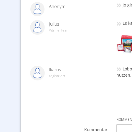
»
jo g
Anonym
»
Es k
Julius
Vitrine-Team
»
Lobo
Ikarus
nutzen.
registriert
KOMMENT
Kommentar