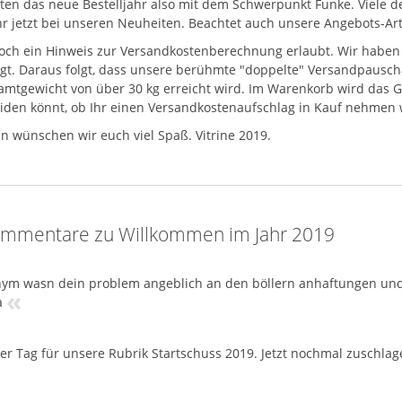
rten das neue Bestelljahr also mit dem Schwerpunkt Funke. Viele d
Ihr jetzt bei unseren Neuheiten. Beachtet auch unsere Angebots-Art
noch ein Hinweis zur Versandkostenberechnung erlaubt. Wir haben 
egt. Daraus folgt, dass unsere berühmte "doppelte" Versandpausch
amtgewicht von über 30 kg erreicht wird. Im Warenkorb wird das Ge
iden könnt, ob Ihr einen Versandkostenaufschlag in Kauf nehmen w
n wünschen wir euch viel Spaß. Vitrine 2019.
mmentare zu Willkommen im Jahr 2019
ym wasn dein problem angeblich an den böllern anhaftungen und 
«
a
ter Tag für unsere Rubrik Startschuss 2019. Jetzt nochmal zuschlag