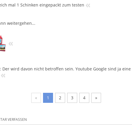
«
leich mal 1 Schinken eingepackt zum testen
ann weitergehen...
«
: Der wird davon nicht betroffen sein. Youtube Google sind ja eine 
«
«
1
2
3
4
»
AR VERFASSEN