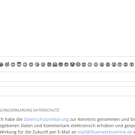
😂
🤣
😊
😇
😉
😍
😘
😜
🤑
🤗
🤓
😎
🤡
🤠
😟
😕
😖
😫
😩
😤
😠
😡
😲
IGUNGSERKLÄRUNG DATENSCHUTZ
ich habe die
Datenschutzerklärung
zur Kenntnis genommen und bin 
egebenen Daten und Kommentare elektronisch erhoben und gespeic
 Wirkung für die Zukunft per E-Mail an
mail@feuerwerksvitrine.de
w