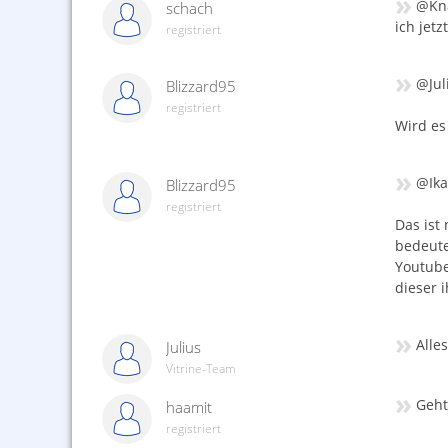
»
@Kna
schach
ich jetz
registriert
»
@Jul
Blizzard95
registriert
Wird es
»
@Ika
Blizzard95
registriert
Das ist
bedeute
Youtube
dieser 
»
Alle
Julius
Vitrine-Team
»
Geht
haamit
registriert