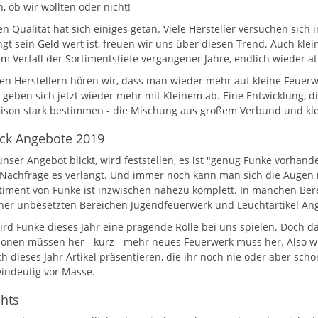
, ob wir wollten oder nicht!
en Qualität hat sich einiges getan. Viele Hersteller versuchen sich
gt sein Geld wert ist, freuen wir uns über diesen Trend. Auch kle
m Verfall der Sortimentstiefe vergangener Jahre, endlich wieder att
len Herstellern hören wir, dass man wieder mehr auf kleine Feuerwe
 geben sich jetzt wieder mehr mit Kleinem ab. Eine Entwicklung, di
ison stark bestimmen - die Mischung aus großem Verbund und klei
ick Angebote 2019
nser Angebot blickt, wird feststellen, es ist "genug Funke vorhande
 Nachfrage es verlangt. Und immer noch kann man sich die Augen re
timent von Funke ist inzwischen nahezu komplett. In manchen Bereic
her unbesetzten Bereichen Jugendfeuerwerk und Leuchtartikel Ang
ird Funke dieses Jahr eine prägende Rolle bei uns spielen. Doch da
ionen müssen her - kurz - mehr neues Feuerwerk muss her. Also we
h dieses Jahr Artikel präsentieren, die ihr noch nie oder aber sch
eindeutig vor Masse.
hts