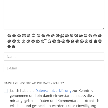
😀
😆
😂
🤣
😊
😇
😉
😍
😘
😜
🤑
🤗
🤓
😎
🤡
🤠
😟
😕
😖
😫
😩
😤
😠
😡
😲
😳
😱
😴
🙄
🤔
🤥
🤮
🤧
😷
🤩
🥱
🤬
💩
👻
💀
👽
🎃
EINWILLIGUNGSERKLÄRUNG DATENSCHUTZ
Ja, ich habe die
Datenschutzerklärung
zur Kenntnis
genommen und bin damit einverstanden, dass die von
mir angegebenen Daten und Kommentare elektronisch
erhoben und gespeichert werden. Diese Einwilligung