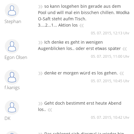
»
so kann losgehen bin gerade aus dem
Pool und will mal ein bisschen chillen. Wodka
O-Saft steht aufm Tisch.
Stephan
«
3....2...1... Aktion los
05. 07. 2015, 12:13 Uhr
»
Ich denke es geht in wenigen
«
Augenblicken los.. oder erst etwas später
05. 07. 2015, 11:00 Uhr
Egon Olsen
»
«
denke er morgen würd es los gehen.
05. 07. 2015, 10:45 Uhr
f.kanigs
»
Geht doch bestimmt erst heute Abend
«
los..
05. 07. 2015, 10:42 Uhr
DK
»
Das schleppt sich diesmal ja wieder hin....