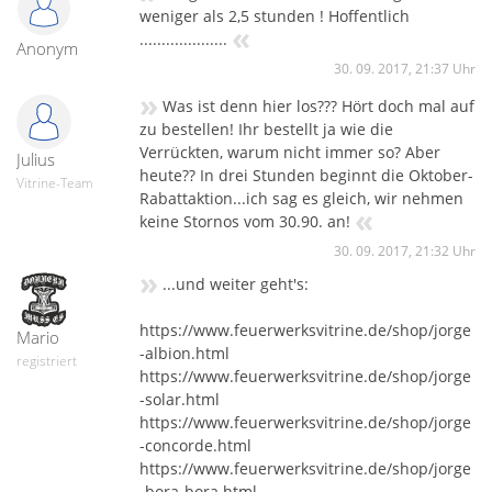
weniger als 2,5 stunden ! Hoffentlich
«
....................
Anonym
30. 09. 2017, 21:37 Uhr
»
Was ist denn hier los??? Hört doch mal auf
zu bestellen! Ihr bestellt ja wie die
Verrückten, warum nicht immer so? Aber
Julius
heute?? In drei Stunden beginnt die Oktober-
Vitrine-Team
Rabattaktion...ich sag es gleich, wir nehmen
«
keine Stornos vom 30.90. an!
30. 09. 2017, 21:32 Uhr
»
...und weiter geht's:
https://www.feuerwerksvitrine.de/shop/jorge
Mario
-albion.html
registriert
https://www.feuerwerksvitrine.de/shop/jorge
-solar.html
https://www.feuerwerksvitrine.de/shop/jorge
-concorde.html
https://www.feuerwerksvitrine.de/shop/jorge
-bora-bora.html