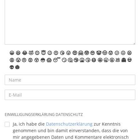
😀
😆
😂
🤣
😊
😇
😉
😍
😘
😜
🤑
🤗
🤓
😎
🤡
🤠
😟
😕
😖
😫
😩
😤
😠
😡
😲
😳
😱
😴
🙄
🤔
🤥
🤮
🤧
😷
🤩
🥱
🤬
💩
👻
💀
👽
🎃
EINWILLIGUNGSERKLÄRUNG DATENSCHUTZ
Ja, ich habe die
Datenschutzerklärung
zur Kenntnis
genommen und bin damit einverstanden, dass die von
mir angegebenen Daten und Kommentare elektronisch