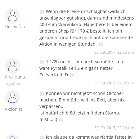
»
Wenn die Preise unschlagbar (wirklich
unschlagbar gut sind), dann sind mindestens
400 € im Warenkorb. Habe bereits bei einem
DerGefangene
anderen Shop für 170 € bestellt. Ich bin
gespannt und freue mich auf die kommende
«
Aktion in wenigen Stunden.
30. 09. 2017, 22:35 Uhr
»
1 1/2h noch... bin auch so müde... da
wäre Pyrotalk Teil 2 ein ganz netter
«
Zeitvertreib:D
Knallbanause
30. 09. 2017, 22:32 Uhr
registriert
»
Können wir nicht jetzt schon Oktober
machen. Bin müde, will ins Bett, aber nix
verpassen....
Aktionist
Ist natürlich blöd jetzt mit dem Storno,
«
mist.... :)
30. 09. 2017, 22:24 Uhr
»
ich glaube da kommt was richtig fettes in