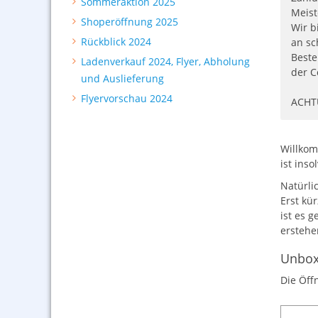
Sommeraktion 2025
Meist
Shoperöffnung 2025
Wir b
Rückblick 2024
an sc
Beste
Ladenverkauf 2024, Flyer, Abholung
der C
und Auslieferung
Flyervorschau 2024
ACHTU
Willkom
ist ins
Natürli
Erst kü
ist es 
erstehen
Unbox
Die Öff