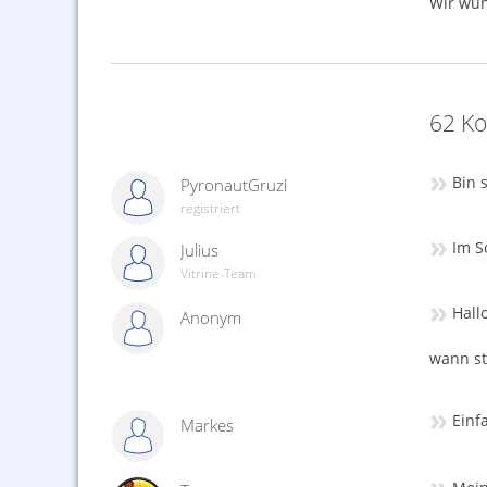
Wir wün
62 Ko
»
Bin 
PyronautGruzi
registriert
»
Im S
Julius
Vitrine-Team
»
Hallo
Anonym
wann st
»
Einf
Markes
»