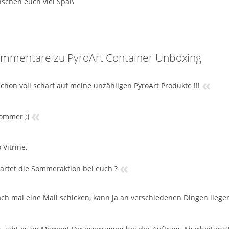
schen euch viel Spaß
mmentare zu PyroArt Container Unboxing
«
schon voll scharf auf meine unzähligen PyroArt Produkte !!!
«
ommer ;)
 Vitrine,
«
artet die Sommeraktion bei euch ?
ach mal eine Mail schicken, kann ja an verschiedenen Dingen liegen,