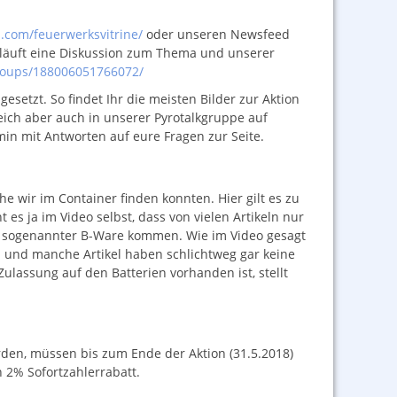
.com/feuerwerksvitrine/
oder unseren Newsfeed
 läuft eine Diskussion zum Thema und unserer
roups/188006051766072/
setzt. So findet Ihr die meisten Bilder zur Aktion
ich aber auch in unserer Pyrotalkgruppe auf
min mit Antworten auf eure Fragen zur Seite.
che wir im Container finden konnten. Hier gilt es zu
ht es ja im Video selbst, dass von vielen Artikeln nur
zu sogenannter B-Ware kommen. Wie im Video gesagt
ch und manche Artikel haben schlichtweg gar keine
assung auf den Batterien vorhanden ist, stellt
rden, müssen bis zum Ende der Aktion (31.5.2018)
 2% Sofortzahlerrabatt.