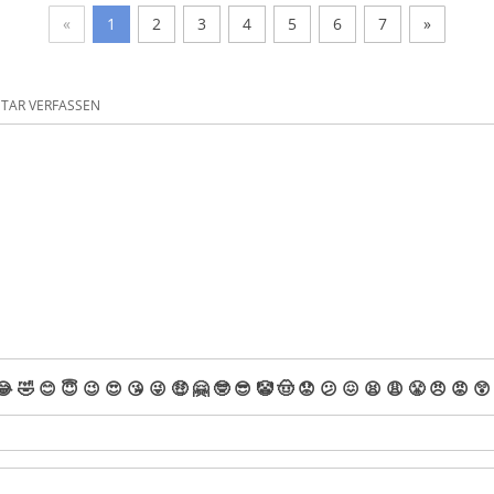
«
1
2
3
4
5
6
7
»
AR VERFASSEN
😂
🤣
😊
😇
😉
😍
😘
😜
🤑
🤗
🤓
😎
🤡
🤠
😟
😕
😖
😫
😩
😤
😠
😡
😲