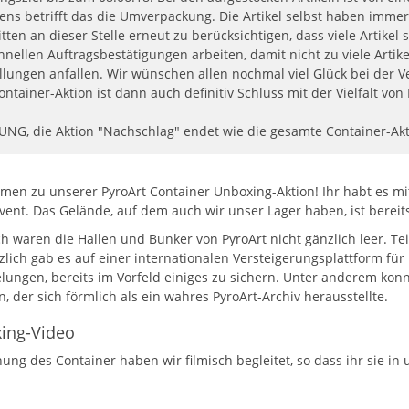
ens betrifft das die Umverpackung. Die Artikel selbst haben imme
itten an dieser Stelle erneut zu berücksichtigen, dass viele Artike
hnellen Auftragsbestätigungen arbeiten, damit nicht zu viele Art
llungen anfallen. Wir wünschen allen nochmal viel Glück bei der V
ontainer-Aktion ist dann auch definitiv Schluss mit der Vielfalt von 
NG, die Aktion "Nachschlag" endet wie die gesamte Container-Akt
men zu unserer PyroArt Container Unboxing-Aktion! Ihr habt es m
olvent. Das Gelände, auf dem auch wir unser Lager haben, ist berei
ch waren die Hallen und Bunker von PyroArt nicht gänzlich leer. Tei
rzlich gab es auf einer internationalen Versteigerungsplattform für
gelungen, bereits im Vorfeld einiges zu sichern. Unter anderem ko
, der sich förmlich als ein wahres PyroArt-Archiv herausstellte.
ing-Video
nung des Container haben wir filmisch begleitet, so dass ihr sie i