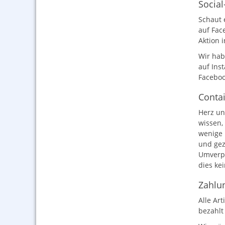
Socia
Schaut 
auf Fac
Aktion 
Wir hab
auf Ins
Faceboo
Conta
Herz uns
wissen, 
wenige 
und gez
Umverpa
dies ke
Zahlun
Alle Ar
bezahlt