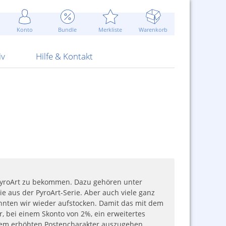
Werbung
 Jahr
are Artikel
Best of Sommeraktionen!
Widerrufsbelehrung
rk
Carl
 Bengalhölzer
fen
bende
Sommerpreise u.v.m.
AGB
otechnik
Konto
Bundle
Merkliste
Warenkorb
nd Attrappen
nehmigung
ste
Blitzschnell...
Kontaktformular
RS Pirotecnia
 und Pistolen
erwerk
& -gebiete
Über uns
werk
Alpha
iv
Hilfe & Kontakt
PyroArt zu bekommen. Dazu gehören unter
 aus der PyroArt-Serie. Aber auch viele ganz
konnten wir wieder aufstocken. Damit das mit dem
, bei einem Skonto von 2%, ein erweitertes
einem erhöhten Postencharakter auszugehen.