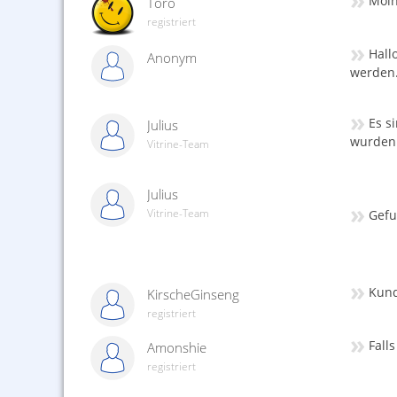
Moin
Toro
registriert
»
Hall
Anonym
werden.
»
Es s
Julius
wurden.
Vitrine-Team
Julius
»
Vitrine-Team
Gef
»
Kund
KirscheGinseng
registriert
»
Fall
Amonshie
registriert