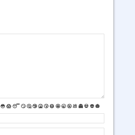
😳
😱
😴
🙄
🤔
🤥
🤮
🤧
😷
🤩
🥱
🤬
💩
👻
💀
👽
🎃