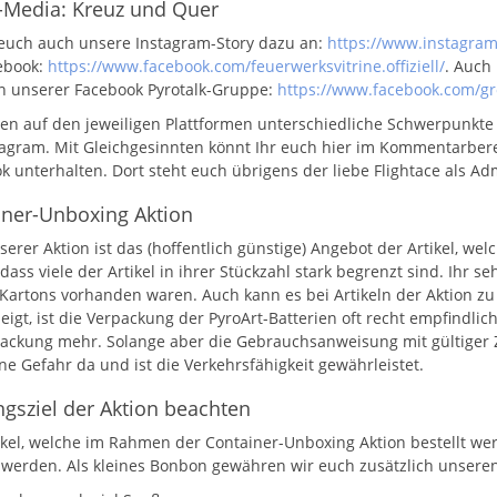
l-Media: Kreuz und Quer
euch auch unsere Instagram-Story dazu an:
https://www.instagram
ebook:
https://www.facebook.com/feuerwerksvitrine.offiziell/
. Auch
in unserer Facebook Pyrotalk-Gruppe:
https://www.facebook.com/g
en auf den jeweiligen Plattformen unterschiedliche Schwerpunkte ge
tagram. Mit Gleichgesinnten könnt Ihr euch hier im Kommentarbere
k unterhalten. Dort steht euch übrigens der liebe Flightace als Ad
iner-Unboxing Aktion
erer Aktion ist das (hoffentlich günstige) Angebot der Artikel, wel
dass viele der Artikel in ihrer Stückzahl stark begrenzt sind. Ihr se
Kartons vorhanden waren. Auch kann es bei Artikeln der Aktion 
eigt, ist die Verpackung der PyroArt-Batterien oft recht empfindli
ckung mehr. Solange aber die Gebrauchsanweisung mit gültiger Zul
ine Gefahr da und ist die Verkehrsfähigkeit gewährleistet.
gsziel der Aktion beachten
tikel, welche im Rahmen der Container-Unboxing Aktion bestellt we
 werden. Als kleines Bonbon gewähren wir euch zusätzlich unseren