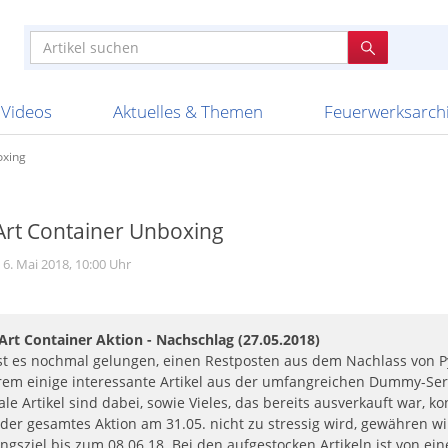
e
n anderen
e
tellen
Anzündhilfen
Bombenrohre
Ladenverkauf 2023
Auftragsbestätigung
Poster und 
Feuerwerk im
Nicht lieferb
Broekhoff
BVBA Belgien
BVD
Cafferata Vuurwe
ourismus
Feuerwerk T1
Batterien
20 Jahre Feuerwerksvitrine
Altersnachweis
Streich- und
Sammlertref
Gewerbetrei
BKV Vuurwerk
Blackboxx
Bo Peep
Bothmer Pyr
mpressionen
Schallerzeuger P1
Knallkörper
Ladenverkauf 2024
Bestellschluss
Schachteln u
Ausnahmege
Versanddien
Fireworks
Apel Feuerwerk
Argento Feuerwerk
A
t
lichkeiten
Jugendfeuerwerk
Raketen
Ladenverkauf 2025
Bestellablauf
Scherzartikel
Hochzeitsfeu
Lieferzeiten 
Adam\'s Fireworks
Alba Feuerwerk
Albert Feue
Videos
Aktuelles & Themen
Feuerwerksarch
oxing
rt Container Unboxing
6. Mai 2018, 10:00 Uhr
Art Container Aktion - Nachschlag (27.05.2018)
st es nochmal gelungen, einen Restposten aus dem Nachlass von 
em einige interessante Artikel aus der umfangreichen Dummy-Serie
le Artikel sind dabei, sowie Vieles, das bereits ausverkauft war, 
der gesamtes Aktion am 31.05. nicht zu stressig wird, gewähren wir
ngsziel bis zum 08.06.18. Bei den aufgestocken Artikeln ist von 