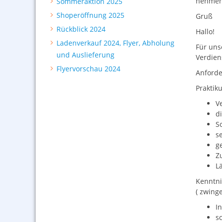
nehmen 
Sommeraktion 2025
Shoperöffnung 2025
Gruß
Rückblick 2024
Hallo!
Ladenverkauf 2024, Flyer, Abholung
Für uns
und Auslieferung
Verdien
Flyervorschau 2024
Anforde
Praktik
V
d
S
s
g
Z
L
Kenntnis
( zwing
I
s