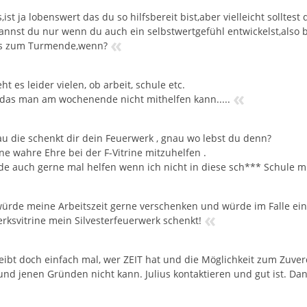
s,ist ja lobenswert das du so hilfsbereit bist,aber vielleicht sollte
annst du nur wenn du auch ein selbstwertgefühl entwickelst,also 
«
is zum Turmende,wenn?
ht es leider vielen, ob arbeit, schule etc.
«
das man am wochenende nicht mithelfen kann.....
u die schenkt dir dein Feuerwerk , gnau wo lebst du denn?
ine wahre Ehre bei der F-Vitrine mitzuhelfen .
de auch gerne mal helfen wenn ich nicht in diese sch*** Schule m
würde meine Arbeitszeit gerne verschenken und würde im Falle ein
«
rksvitrine mein Silvesterfeuerwerk schenkt!
eibt doch einfach mal, wer ZEIT hat und die Möglichkeit zum Zuverdi
und jenen Gründen nicht kann. Julius kontaktieren und gut ist. Dan