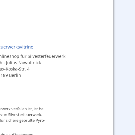
euerwerksvitrine
lineshop für Silvesterfeuerwerk
h.: Julius Nowottnick
x-Koska-Str. 4
189 Berlin
werk verfallen ist, ist bei
d von
Silvesterfeuerwerk
,
ur sichere geprüfte Pyro-
rine auf Instagram