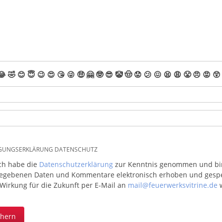
😂
🤣
😊
😇
😉
😍
😘
😜
🤑
🤗
🤓
😎
🤡
🤠
😟
😕
😖
😫
😩
😤
😠
😡
😲
IGUNGSERKLÄRUNG DATENSCHUTZ
ich habe die
Datenschutzerklärung
zur Kenntnis genommen und bin 
egebenen Daten und Kommentare elektronisch erhoben und gespeic
 Wirkung für die Zukunft per E-Mail an
mail@feuerwerksvitrine.de
w
chern