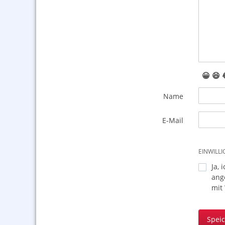
😀
😆
Name
E-Mail
EINWILL
Ja, 
ang
mit
Spei