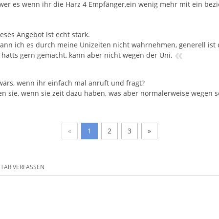
wer es wenn ihr die Harz 4 Empfänger,ein wenig mehr mit ein bez
ieses Angebot ist echt stark.
kann ich es durch meine Unizeiten nicht wahrnehmen, generell ist
«
h hätts gern gemacht, kann aber nicht wegen der Uni.
wärs, wenn ihr einfach mal anruft und fragt?
en sie, wenn sie zeit dazu haben, was aber normalerweise wegen schu
«
1
2
3
»
AR VERFASSEN