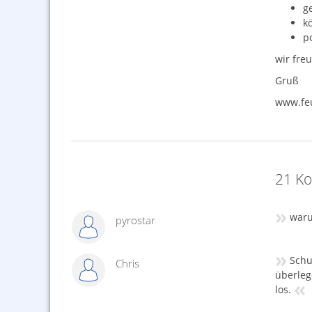
g
kö
po
wir fre
Gruß
www.feu
21 Ko
»
waru
pyrostar
»
Schu
Chris
überlege
«
los.