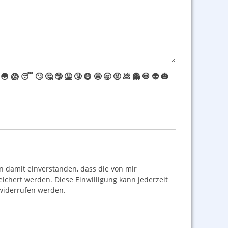
😳
😱
😴
🙄
🤔
🤥
🤮
🤧
😷
🤩
🥱
🤬
💩
👻
💀
👽
🎃
damit einverstanden, dass die von mir
hert werden. Diese Einwilligung kann jederzeit
iderrufen werden.