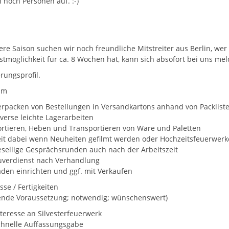
noch Personen auf. :-)
ere Saison suchen wir noch freundliche Mitstreiter aus Berlin, wer
stmöglichkeit für ca. 8 Wochen hat, kann sich absofort bei uns mel
rungsprofil.
um
erpacken von Bestellungen in Versandkartons anhand von Packlist
iverse leichte Lagerarbeiten
ortieren, Heben und Transportieren von Ware und Paletten
eit dabei wenn Neuheiten gefilmt werden oder Hochzeitsfeuerwerk
esellige Gesprächsrunden auch nach der Arbeitszeit
uverdienst nach Verhandlung
äden einrichten und ggf. mit Verkaufen
se / Fertigkeiten
ende Voraussetzung; notwendig; wünschenswert)
nteresse an Silvesterfeuerwerk
chnelle Auffassungsgabe