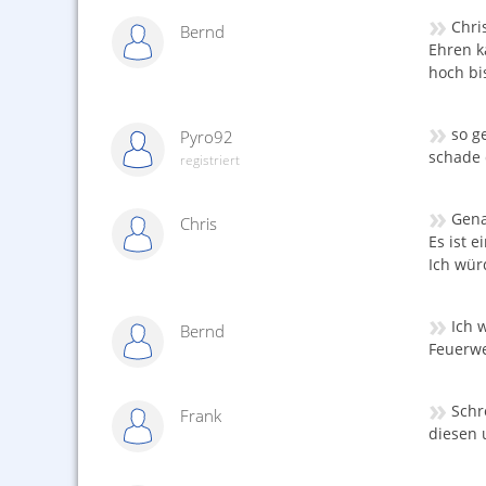
»
Chri
Bernd
Ehren k
hoch b
»
so ge
Pyro92
schade 
registriert
»
Gena
Chris
Es ist e
Ich wür
»
Ich 
Bernd
Feuerwe
»
Schr
Frank
diesen 