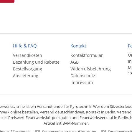
Hilfe & FAQ
Kontakt
F
On
Versandkosten
Kontaktformular
In
Bezahlung und Rabatte
AGB
Ma
Bestellvorgang
Widerrufsbelehrung
13
Auslieferung
Datenschutz
Impressum
rwerksvitrine ist ein
Versandhandel
für
Pyrotechnik
. Wer dem Silvesterfeuer
rwerk online bestellen,
Versand deutschlandweit
, Kontakt in Berlin. Versan
ikel. Preiswert
Feuerwerkskörper
kaufen und Feuerwerksverkauf in Berlin. N
Artikel mit BAM-Nummer.
ine auf Facebook
Feuerwerksvitrine auf Youtube
Feuerwerksvit