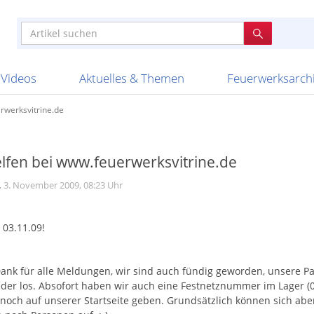
e
n anderen
e
tellen
Anzündhilfen
Bombenrohre
Ladenverkauf 2023
Auftragsbestätigung
Poster und 
Feuerwerk im
Nicht lieferb
Broekhoff
BVBA Belgien
BVD
Cafferata Vuurwe
ourismus
Feuerwerk T1
Batterien
20 Jahre Feuerwerksvitrine
Altersnachweis
Streich- und
Sammlertref
Gewerbetrei
BKV Vuurwerk
Blackboxx
Bo Peep
Bothmer Pyr
mpressionen
Schallerzeuger P1
Knallkörper
Ladenverkauf 2024
Bestellschluss
Schachteln u
Ausnahmege
Versanddien
Fireworks
Apel Feuerwerk
Argento Feuerwerk
A
t
lichkeiten
Jugendfeuerwerk
Raketen
Ladenverkauf 2025
Bestellablauf
Scherzartikel
Hochzeitsfeu
Lieferzeiten 
Adam\'s Fireworks
Alba Feuerwerk
Albert Feue
Videos
Aktuelles & Themen
Feuerwerksarch
rwerksvitrine.de
lfen bei www.feuerwerksvitrine.de
, 3. November 2009, 08:23 Uhr
03.11.09!
Dank für alle Meldungen, wir sind auch fündig geworden, unsere Pack
eder los. Absofort haben wir auch eine Festnetznummer im Lager 
 noch auf unserer Startseite geben. Grundsätzlich können sich abe