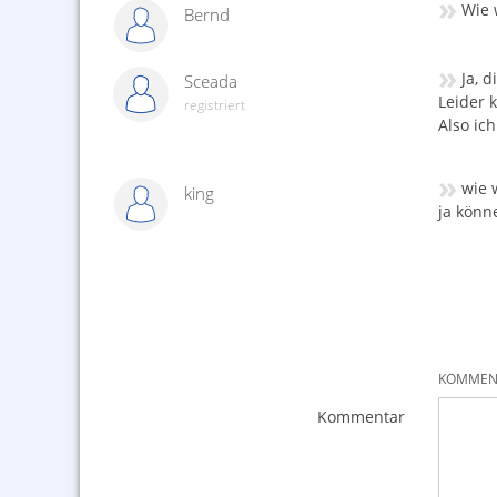
»
Wie 
Bernd
»
Ja, d
Sceada
Leider 
registriert
Also ic
»
wie 
king
ja könn
KOMMENT
Kommentar