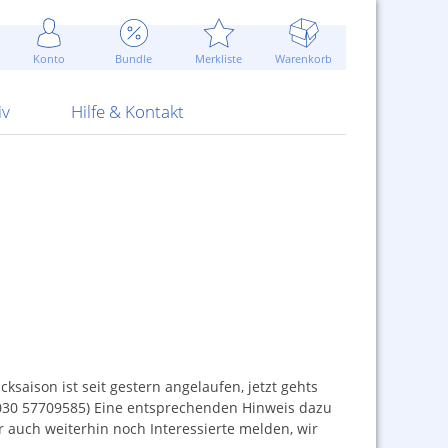
Werbung
 Jahr
are Artikel
Best of Sommeraktionen!
Widerrufsbelehrung
rk
Carl
 Bengalhölzer
fen
bende
Sommerpreise u.v.m.
AGB
otechnik
Konto
Bundle
Merkliste
Warenkorb
nd Attrappen
nehmigung
ste
Blitzschnell...
Kontaktformular
RS Pirotecnia
 und Pistolen
erwerk
& -gebiete
Über uns
werk
Alpha
iv
Hilfe & Kontakt
saison ist seit gestern angelaufen, jetzt gehts
(030 57709585) Eine entsprechenden Hinweis dazu
r auch weiterhin noch Interessierte melden, wir