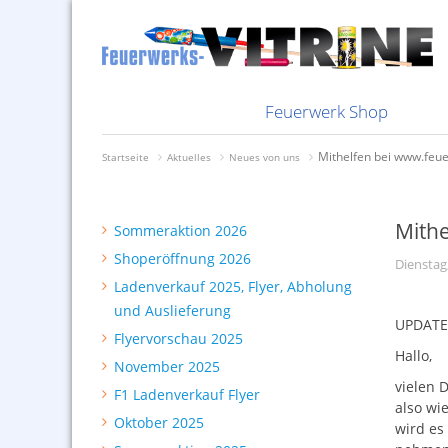
Nachbestellungen
Knallkörper
Bombenrohr
Feuerwerk i
Bombenrohr
Bundles bes
Feuerwerksvitrine
Abholung und Auslieferung
Sammelsurium
Genusszünden
Ladenverkauf 2025, Flyer,
Selbstabholung
Sortimente
Batterien
Feuerwerkst
Batterien
Rabatte
Kisten
Silvester 2025
Silberhütte
Bunte Feuerwerksvitrine
Shoperöffnung 2026
Depyfag, Pyrofa &
Mindestbestellwert
Raketen
Knallkörper
Schweizer I
Knallkörper
Zahlfristen
2026
Neuheiten 2026
Hersteller Vorschießen
Sommeraktion 2026
DDR-Feuerwerk
Versandkosten
§27er
Raketen
Radioberich
Raketen
Zahlungsmög
Feuerwerk Shop
Mithelfen bei www.feue
Startseite
Aktuelles
Neues von uns
Mithe
Sommeraktion 2026
Shoperöffnung 2026
Dienstag
Ladenverkauf 2025, Flyer, Abholung
und Auslieferung
UPDATE 
Flyervorschau 2025
Hallo,
November 2025
vielen 
F1 Ladenverkauf Flyer
also wi
Oktober 2025
wird es