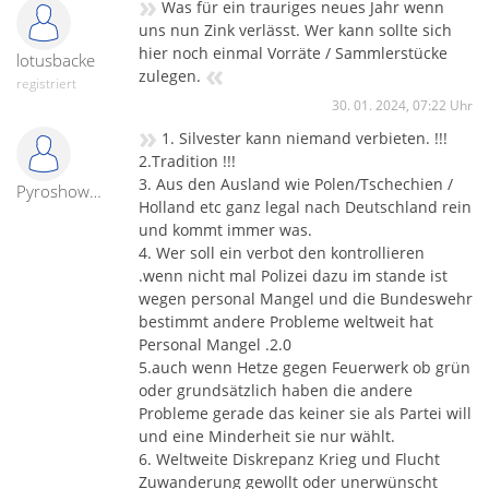
»
Was für ein trauriges neues Jahr wenn
uns nun Zink verlässt. Wer kann sollte sich
hier noch einmal Vorräte / Sammlerstücke
lotusbacke
«
zulegen.
registriert
30. 01. 2024, 07:22 Uhr
»
1. Silvester kann niemand verbieten. !!!
2.Tradition !!!
3. Aus den Ausland wie Polen/Tschechien /
Pyroshowmaster
Holland etc ganz legal nach Deutschland rein
und kommt immer was.
4. Wer soll ein verbot den kontrollieren
.wenn nicht mal Polizei dazu im stande ist
wegen personal Mangel und die Bundeswehr
bestimmt andere Probleme weltweit hat
Personal Mangel .2.0
5.auch wenn Hetze gegen Feuerwerk ob grün
oder grundsätzlich haben die andere
Probleme gerade das keiner sie als Partei will
und eine Minderheit sie nur wählt.
6. Weltweite Diskrepanz Krieg und Flucht
Zuwanderung gewollt oder unerwünscht