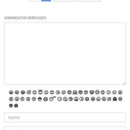
KOMMENTAR VERFASSEN
😀
😆
😂
🤣
😊
😇
😉
😍
😘
😜
🤑
🤗
🤓
😎
🤡
🤠
😟
😕
😖
😫
😩
😤
😠
😡
😲
😳
😱
😴
🙄
🤔
🤥
🤮
🤧
😷
🤩
🥱
🤬
💩
👻
💀
👽
🎃