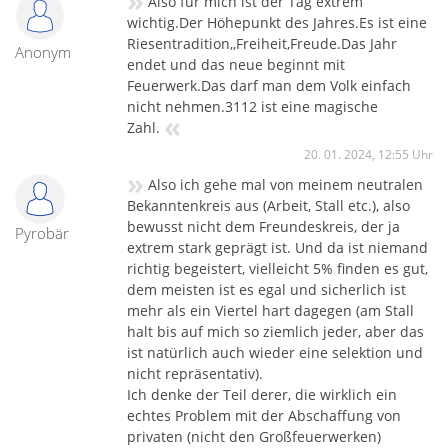
»
Also für mich ist der Tag extrem
wichtig.Der Höhepunkt des Jahres.Es ist eine
Riesentradition,,Freiheit,Freude.Das Jahr
Anonym
endet und das neue beginnt mit
Feuerwerk.Das darf man dem Volk einfach
nicht nehmen.3112 ist eine magische
«
Zahl.
20. 01. 2024, 12:55 Uhr
»
Also ich gehe mal von meinem neutralen
Bekanntenkreis aus (Arbeit, Stall etc.), also
bewusst nicht dem Freundeskreis, der ja
Pyrobär
extrem stark geprägt ist. Und da ist niemand
richtig begeistert, vielleicht 5% finden es gut,
dem meisten ist es egal und sicherlich ist
mehr als ein Viertel hart dagegen (am Stall
halt bis auf mich so ziemlich jeder, aber das
ist natürlich auch wieder eine selektion und
nicht repräsentativ).
Ich denke der Teil derer, die wirklich ein
echtes Problem mit der Abschaffung von
privaten (nicht den Großfeuerwerken)