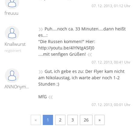
07. 12. 2013, 01:12 Uhr
freuuu
»
Puh....noch ca. 33 Minuten....dann heißt
es...:
"Die Russen kommen!" Hier:
Knallwurst
http://youtu.be/4IYNtgA5FJ0
«
registriert
....mit senfigen Grüßen!
07. 12. 2013, 00:41 Uhr
»
Gut, ich gebe es zu: Der Flyer kam nicht
am Nikolaustag, ich warte aber noch 1-2
Stunden ;)
ANNOnymus
«
MfG
07. 12. 2013, 00:01 Uhr
«
1
2
3
26
»