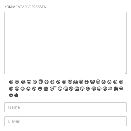
KOMMENTAR VERFASSEN
😀
😆
😂
🤣
😊
😇
😉
😍
😘
😜
🤑
🤗
🤓
😎
🤡
🤠
😟
😕
😖
😫
😩
😤
😠
😡
😲
😳
😱
😴
🙄
🤔
🤥
🤮
🤧
😷
🤩
🥱
🤬
💩
👻
💀
👽
🎃