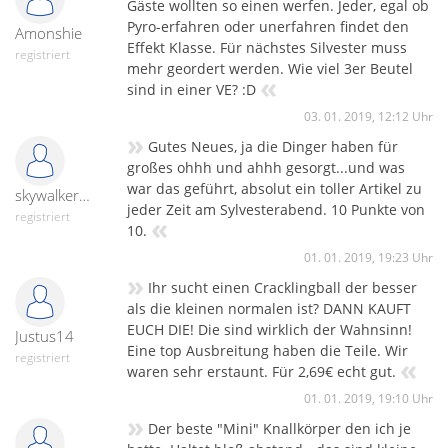
Gäste wollten so einen werfen. Jeder, egal ob
Pyro-erfahren oder unerfahren findet den
Amonshie
Effekt Klasse. Für nächstes Silvester muss
registriert
mehr geordert werden. Wie viel 3er Beutel
«
sind in einer VE? :D
03. 01. 2019, 12:12 Uhr
»
Gutes Neues, ja die Dinger haben für
großes ohhh und ahhh gesorgt...und was
war das geführt, absolut ein toller Artikel zu
skywalker007
jeder Zeit am Sylvesterabend. 10 Punkte von
registriert
«
10.
01. 01. 2019, 19:23 Uhr
»
Ihr sucht einen Cracklingball der besser
als die kleinen normalen ist? DANN KAUFT
EUCH DIE! Die sind wirklich der Wahnsinn!
Justus14
Eine top Ausbreitung haben die Teile. Wir
registriert
«
waren sehr erstaunt. Für 2,69€ echt gut.
01. 01. 2019, 19:10 Uhr
»
Der beste "Mini" Knallkörper den ich je