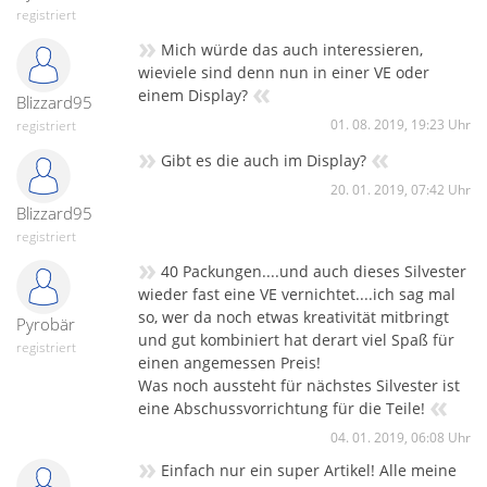
registriert
»
Mich würde das auch interessieren,
wieviele sind denn nun in einer VE oder
«
einem Display?
Blizzard95
01. 08. 2019, 19:23 Uhr
registriert
»
«
Gibt es die auch im Display?
20. 01. 2019, 07:42 Uhr
Blizzard95
registriert
»
40 Packungen....und auch dieses Silvester
wieder fast eine VE vernichtet....ich sag mal
so, wer da noch etwas kreativität mitbringt
Pyrobär
und gut kombiniert hat derart viel Spaß für
registriert
einen angemessen Preis!
Was noch aussteht für nächstes Silvester ist
«
eine Abschussvorrichtung für die Teile!
04. 01. 2019, 06:08 Uhr
»
Einfach nur ein super Artikel! Alle meine