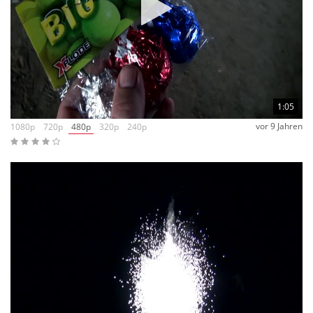
1:05
vor 9 Jahren
1080p
720p
480p
320p
240p