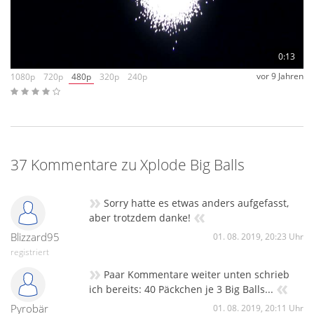
0:13
vor 9 Jahren
1080p
720p
480p
320p
240p
37 Kommentare zu Xplode Big Balls
»
Sorry hatte es etwas anders aufgefasst,
«
aber trotzdem danke!
Blizzard95
01. 08. 2019, 20:23 Uhr
registriert
»
Paar Kommentare weiter unten schrieb
«
ich bereits: 40 Päckchen je 3 Big Balls...
Pyrobär
01. 08. 2019, 20:11 Uhr