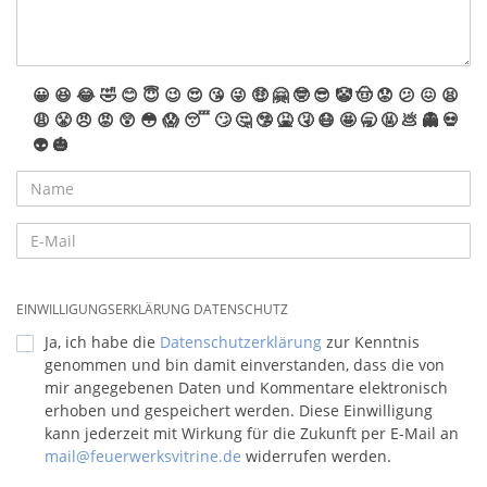
😀
😆
😂
🤣
😊
😇
😉
😍
😘
😜
🤑
🤗
🤓
😎
🤡
🤠
😟
😕
😖
😫
😩
😤
😠
😡
😲
😳
😱
😴
🙄
🤔
🤥
🤮
🤧
😷
🤩
🥱
🤬
💩
👻
💀
👽
🎃
EINWILLIGUNGSERKLÄRUNG DATENSCHUTZ
Ja, ich habe die
Datenschutzerklärung
zur Kenntnis
genommen und bin damit einverstanden, dass die von
mir angegebenen Daten und Kommentare elektronisch
erhoben und gespeichert werden. Diese Einwilligung
kann jederzeit mit Wirkung für die Zukunft per E-Mail an
mail@feuerwerksvitrine.de
widerrufen werden.