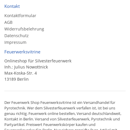
Kontakt
Kontaktformular
AGB
Widerrufsbelehrung
Datenschutz
Impressum
Feuerwerksvitrine
Onlineshop für Silvesterfeuerwerk
Inh.: Julius Nowottnick
Max-Koska-Str. 4
13189 Berlin
Der
Feuerwerk Shop
Feuerwerksvitrine ist ein
Versandhandel
für
Pyrotechnik
. Wer dem Silvesterfeuerwerk verfallen ist, ist bei uns
genau richtig. Feuerwerk online bestellen,
Versand deutschlandweit
,
Kontakt in Berlin. Versand von
Silvesterfeuerwerk
,
Pyrotechnik
und
Partyartikel. Preiswert
Feuerwerkskörper
kaufen und
Feuerwerksverkauf in Berlin. Nur sichere geprüfte Pyro-Artikel mit