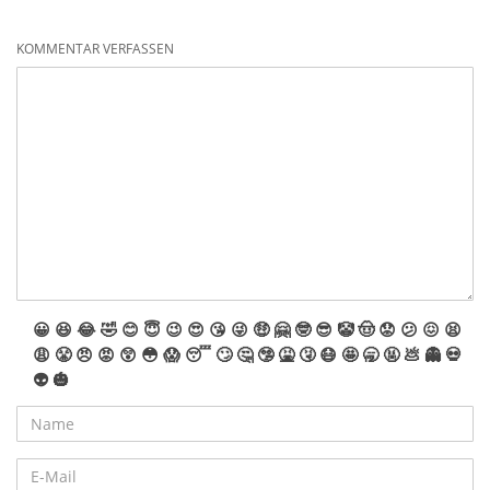
KOMMENTAR VERFASSEN
😀
😆
😂
🤣
😊
😇
😉
😍
😘
😜
🤑
🤗
🤓
😎
🤡
🤠
😟
😕
😖
😫
😩
😤
😠
😡
😲
😳
😱
😴
🙄
🤔
🤥
🤮
🤧
😷
🤩
🥱
🤬
💩
👻
💀
👽
🎃