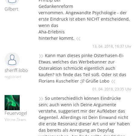
Gedankenreform
Gilbert
vernommen. Angewandte Psychologie - der
erste Eindruck ist eben NICHT entscheidend,
wenn das
Aha-Erlebnis
«
hinterher kommt.
13. 04. 2018, 16:37 Uhr
»
Kann man dieses pinke Osterhasen-Ei-
Etwas, welches das Werbebanner zur
Osteraktion schmückt eigentlich auch
sheriff-lobo
kaufen? Ich finde das Teil süß. Oder ist das
registriert
«
Florians Kuscheltier ;)? Grüße Lobo
01. 04. 2018, 23:35 Uhr
»
So unterschiedlich können Eindrücke
sein; auch wenn ich Deine Argumente
verstehe, suggeriert mir der Aufkleber das
Feuervogel
Gegenteil. Allerdings ist Dein Einwand nicht
Vitrine-Team
die erste Resonanz dieser Art und wir haben
das bereits als Anregung an Depyfag