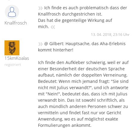
»
Achtung, kein Mindestbestellwert, aber ihr solltet mehrfach
Ich finde es auch problematisch dass der
bestellen, damit sich der Versand lohnt.
Knallfrosch durchgestrichen ist.
Das hat die gegenteilige Wirkung auf
Knallfrosch
«
mich.
13. 04. 2018, 23:16 Uhr
»
@ Gilbert: Hauptsache, das Aha-Erlebnis
kommt hinterher!
15kmKoalas
Ich finde den Aufkleber schwierig, weil er auf
registriert
einer Besonderheit der deutschen Sprache
aufbaut, nämlich der doppelten Verneinung.
Bedeutet: Wenn mich jemand fragt: "Sie sind
nicht mit Julius verwandt?", und ich antworte
mit "Nein!", bedeutet das, dass ich mit Julius
verwandt bin. Das ist sowohl schriftlich, als
auch mündlich anderen Personen schwer zu
vermitteln und findet fast nur vor Gericht
Anwendung, wo es auf möglichst exakte
Formulierungen ankommt.