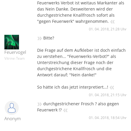
Feuerwerks Verbot ist weitaus Markanter als
das Nein Danke. Desweiteren wird der
durchgestrichene Knallfrosch sofort als
«
"gegen Feuerwerk" wahrgenommen.
01. 04. 2018, 21:28 Uhr
»
Bitte?
Die Frage auf dem Aufkleber ist doch einfach
Feuervogel
zu verstehen... "Feuerwerks-Verbot?" als
Vitrine-Team
Unterstreichung dieser Frage noch der
durchgestrichene Knallfrosch und die
Antwort darauf; "Nein danke!"
«
So hätte ich das jetzt interpretiert...!
01. 04. 2018, 21:15 Uhr
»
durchgestrichener Frosch ? also gegen
«
Feuerwerk !?
01. 04. 2018, 18:54 Uhr
Anonym