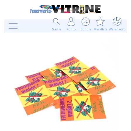
Suche
Konto
Bundle
Merkliste
Warenkorb