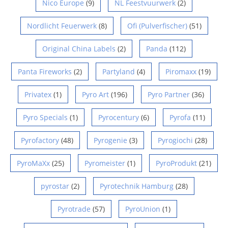
Nico Europe
(9)
NL Feestvuurwerk
(2)
Nordlicht Feuerwerk
(8)
Ofi (Pulverfischer)
(51)
Original China Labels
(2)
Panda
(112)
Panta Fireworks
(2)
Partyland
(4)
Piromaxx
(19)
Privatex
(1)
Pyro Art
(196)
Pyro Partner
(36)
Pyro Specials
(1)
Pyrocentury
(6)
Pyrofa
(11)
Pyrofactory
(48)
Pyrogenie
(3)
Pyrogiochi
(28)
PyroMaXx
(25)
Pyromeister
(1)
PyroProdukt
(21)
pyrostar
(2)
Pyrotechnik Hamburg
(28)
Pyrotrade
(57)
PyroUnion
(1)