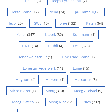
Hestia
(6)
Hoops Pyrotechnik
(7)
Horse Brand
(12)
Idena
(24)
J&J Hamburg
(5)
Jeco
(20)
JGWB
(10)
Jorge
(132)
Katan
(64)
Keller
(347)
Klasek
(32)
Kuhlmann
(1)
L.K.F.
(14)
Läubli
(4)
Lesli
(525)
Liebenweinschult
(1)
Link Triad Brand
(1)
Lonestar Feuerwerk
(11)
Lünig
(15)
Magnum
(4)
Maxsem
(1)
Mercurius
(8)
Micro Blazer
(1)
Moog
(310)
Moog / Feistel
(5)
Moog / Weco
(7)
Moog Nico
(94)
Nico
(792)