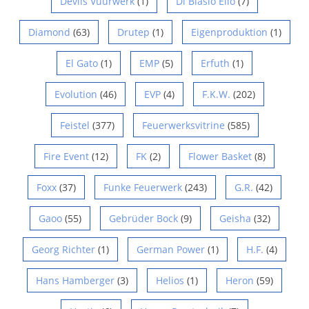
Devils Vuurwerk
(1)
Di Blasio Elio
(7)
Diamond
(63)
Drutep
(1)
Eigenproduktion
(1)
El Gato
(1)
EMP
(5)
Erfuth
(1)
Evolution
(46)
EVP
(4)
F.K.W.
(202)
Feistel
(377)
Feuerwerksvitrine
(585)
Fire Event
(12)
FK
(2)
Flower Basket
(8)
Foxx
(37)
Funke Feuerwerk
(243)
G.R.
(42)
Gaoo
(55)
Gebrüder Bock
(9)
Geisha
(32)
Georg Richter
(1)
German Power
(1)
H.F.
(4)
Hans Hamberger
(3)
Helios
(1)
Heron
(59)