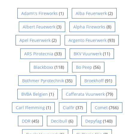
Adam\'s Fireworks
(1)
Alba Feuerwerk
(2)
Albert Feuewerk
(3)
Alpha Fireworks
(8)
Apel Feuerwerk
(2)
Argento Feuerwerk
(93)
ARS Pirotecnia
(33)
BKV Vuurwerk
(11)
Blackboxx
(118)
Bo Peep
(56)
Bothmer Pyrotechnik
(35)
Broekhoff
(91)
BVBA Belgien
(1)
Cafferata Vuurwerk
(79)
Carl Flemming
(1)
Cialfir
(37)
Comet
(766)
DDR
(45)
Decibull
(6)
Depyfag
(140)