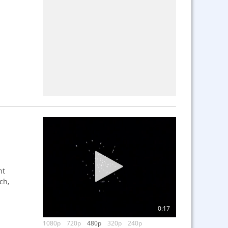
nt
ch,
0:17
1080p
720p
480p
320p
240p