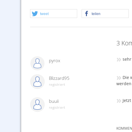
tweet
teilen
3 Kom
»
sehr
pyrox
»
Die 
Blizzard95
werden 
registriert
»
Jetz
buuii
registriert
KOMMENT