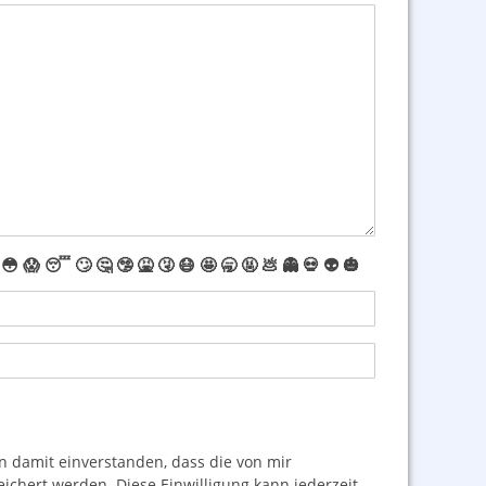
😳
😱
😴
🙄
🤔
🤥
🤮
🤧
😷
🤩
🥱
🤬
💩
👻
💀
👽
🎃
damit einverstanden, dass die von mir
hert werden. Diese Einwilligung kann jederzeit