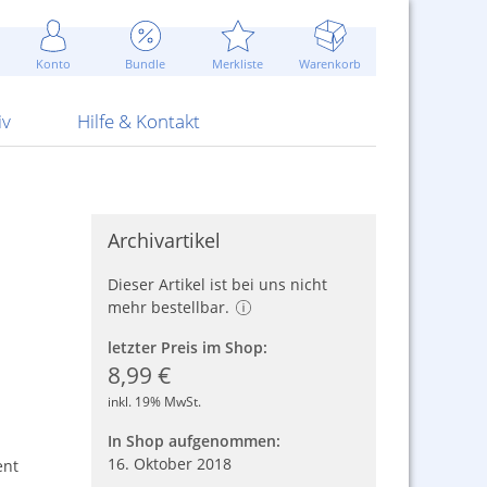
Werbung
 Jahr
are Artikel
Best of Sommeraktionen!
Widerrufsbelehrung
rk
Carl
 Bengalhölzer
fen
bende
Sommerpreise u.v.m.
AGB
otechnik
Konto
Bundle
Merkliste
Warenkorb
nd Attrappen
nehmigung
ste
Blitzschnell...
Kontaktformular
RS Pirotecnia
 und Pistolen
erwerk
& -gebiete
Über uns
werk
Alpha
iv
Hilfe & Kontakt
Archivartikel
Dieser Artikel ist bei uns nicht
mehr bestellbar.
letzter Preis im Shop:
8,99 €
inkl. 19% MwSt.
In Shop aufgenommen:
16. Oktober 2018
ent