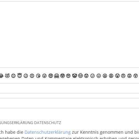
😂
🤣
😊
😇
😉
😍
😘
😜
🤑
🤗
🤓
😎
🤡
🤠
😟
😕
😖
😫
😩
😤
😠
😡
😲
IGUNGSERKLÄRUNG DATENSCHUTZ
ich habe die
Datenschutzerklärung
zur Kenntnis genommen und bin 
egebenen Daten und Kommentare elektronisch erhoben und gespeic