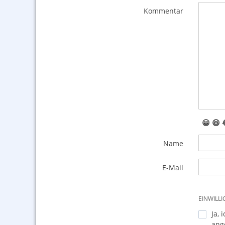
Kommentar
😀
😆
Name
E-Mail
EINWILL
Ja, 
ang