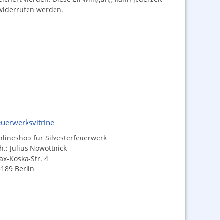
iderrufen werden.
euerwerksvitrine
lineshop für Silvesterfeuerwerk
h.: Julius Nowottnick
x-Koska-Str. 4
189 Berlin