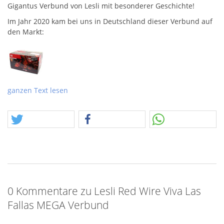
Gigantus Verbund von Lesli mit besonderer Geschichte!
Im Jahr 2020 kam bei uns in Deutschland dieser Verbund auf
den Markt:
und
ganzen Text lesen
Es ist ein Riesenverbund, welchen Lesli im Jahr 2020 aufteilen
musste oder wollte. Es gab wohl mal eine neue Regelung,
dass Verbünde nicht mehr 4kg
NEM
haben sollen. Es gibt
natürlich auch heute noch große Kästen, dann sind das aber
0 Kommentare zu Lesli Red Wire Viva Las
nicht verbundene Elemente. Hier haben wir nun das Original,
so sollte der Verbund eigentlich kommen. Also gute 4000gr.
Fallas MEGA Verbund
NEM
in einem Stück und komplett verbunden. Das sind 2min.
volle Power, gefächert und gesteppt, alles was geht! Hier in