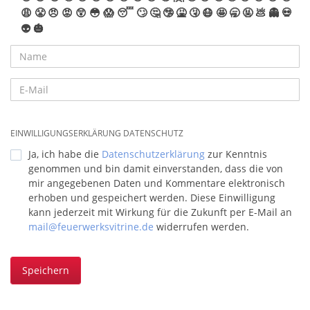
😩
😤
😠
😡
😲
😳
😱
😴
🙄
🤔
🤥
🤮
🤧
😷
🤩
🥱
🤬
💩
👻
💀
👽
🎃
EINWILLIGUNGSERKLÄRUNG DATENSCHUTZ
Ja, ich habe die
Datenschutzerklärung
zur Kenntnis
genommen und bin damit einverstanden, dass die von
mir angegebenen Daten und Kommentare elektronisch
erhoben und gespeichert werden. Diese Einwilligung
kann jederzeit mit Wirkung für die Zukunft per E-Mail an
mail@feuerwerksvitrine.de
widerrufen werden.
Speichern