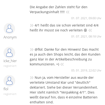
Die Angabe der Zahlen steht für den
«
Verpackungsinhalt !!!!!
01. 07. 2021, 09:00 Uhr
»
4/1 heißt das sie schon verleitet sind 4/4
«
heißt ihr müsst sie noch verleiten 😩
01. 07. 2021, 08:18 Uhr
Anonym
»
@flol: Danke für den Hinweis! Das macht
es ja auch den Shops leicht, das den Kunden
ganz klar in der Artikelbeschreibung zu
icke_hier
«
kommunizieren. =)
registriert
05. 01. 2019, 22:02 Uhr
»
Nun ja, vom Hersteller aus wurde der
verleitete Umstand klar und "deutlich"
deklariert. Siehe bei dieser Versandeinheit.
flol
Hier steht nämlich "Verpakking 4/1". Dies
registriert
weißt darauf hin, dass 4 einzelne Batterien
enthalten sind.