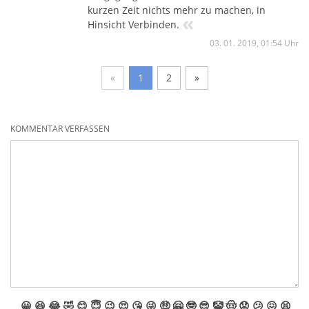
kurzen Zeit nichts mehr zu machen, in
«
Hinsicht Verbinden.
03. 01. 2019, 01:54 Uhr
«
1
2
»
KOMMENTAR VERFASSEN
😀
😆
😂
🤣
😊
😇
😉
😍
😘
😜
🤑
🤗
🤓
😎
🤡
🤠
😟
😕
😖
😫