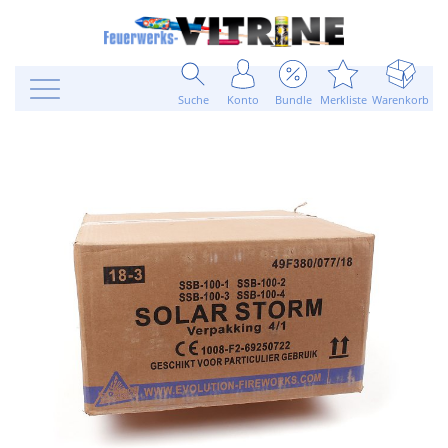
Suche
Konto
Bundle
Merkliste
Warenkorb