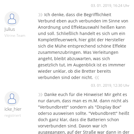
03. 01. 2019, 16:24 Uhr
»
Ich denke, dass die Begrifflichkeit
Verbund eben auch verbunden im Sinne von
Anordnung und Effektauswahl heißen kann
Julius
und soll. Schließlich handelt es sich um ein
Vitrine-Team
Komplettfeuerwerk, hier gibt der Hersteller
sich die Mühe entsprechend schöne Effekte
zusammenzubringen. Was Verleitungen
angeht, bleibt abzuwarten, was sich
gesetzlich tut, im Augenblick ist es immmer
wieder unklar, ob die Bretter bereits
«
verbunden sind oder nicht.
03. 01. 2019, 12:30 Uhr
»
Danke euch für die Hinweise! Mir geht es
nur darum, dass man es m.M. dann nicht als
"Verbundbrett" sondern als "Display Box"
icke_hier
oderso ausweisen sollte. "Vebundbrett" heißt
registriert
doch ganz klar, dass die Batterien schon
vorverbunden sind. Davon war ich
ausgegangen, auf der Straße war dann in der