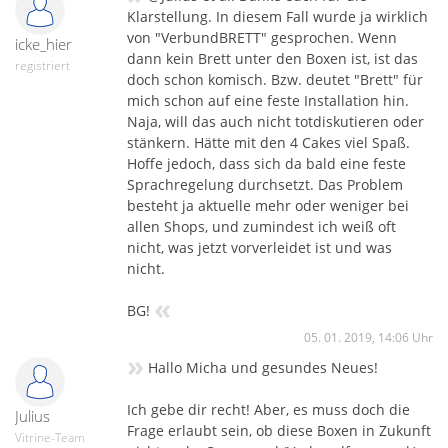
Klarstellung. In diesem Fall wurde ja wirklich
von "VerbundBRETT" gesprochen. Wenn
icke_hier
dann kein Brett unter den Boxen ist, ist das
registriert
doch schon komisch. Bzw. deutet "Brett" für
mich schon auf eine feste Installation hin.
Naja, will das auch nicht totdiskutieren oder
stänkern. Hätte mit den 4 Cakes viel Spaß.
Hoffe jedoch, dass sich da bald eine feste
Sprachregelung durchsetzt. Das Problem
besteht ja aktuelle mehr oder weniger bei
allen Shops, und zumindest ich weiß oft
nicht, was jetzt vorverleidet ist und was
nicht.
«
BG!
05. 01. 2019, 14:06 Uhr
»
Hallo Micha und gesundes Neues!
Ich gebe dir recht! Aber, es muss doch die
Julius
Frage erlaubt sein, ob diese Boxen in Zukunft
Vitrine-Team