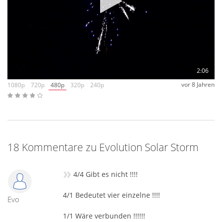
2:06
vor 8 Jahren
1080p
720p
480p
320p
240p
18 Kommentare zu Evolution Solar Storm
»
4/4 Gibt es nicht !!!!
4/1 Bedeutet vier einzelne !!!!
Evo
1/1 Wäre verbunden !!!!!!