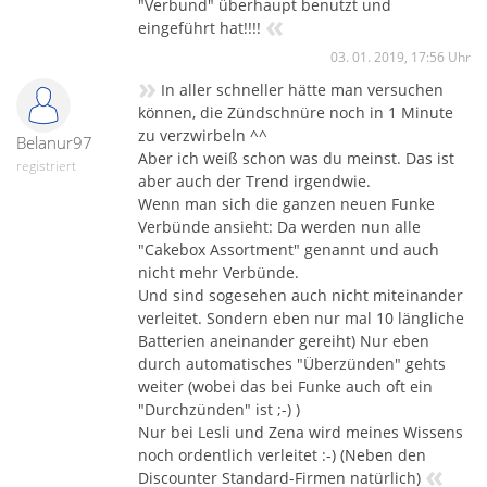
"Verbund" überhaupt benutzt und
«
eingeführt hat!!!!
03. 01. 2019, 17:56 Uhr
»
In aller schneller hätte man versuchen
können, die Zündschnüre noch in 1 Minute
zu verzwirbeln ^^
Belanur97
Aber ich weiß schon was du meinst. Das ist
registriert
aber auch der Trend irgendwie.
Wenn man sich die ganzen neuen Funke
Verbünde ansieht: Da werden nun alle
"Cakebox Assortment" genannt und auch
nicht mehr Verbünde.
Und sind sogesehen auch nicht miteinander
verleitet. Sondern eben nur mal 10 längliche
Batterien aneinander gereiht) Nur eben
durch automatisches "Überzünden" gehts
weiter (wobei das bei Funke auch oft ein
"Durchzünden" ist ;-) )
Nur bei Lesli und Zena wird meines Wissens
noch ordentlich verleitet :-) (Neben den
«
Discounter Standard-Firmen natürlich)