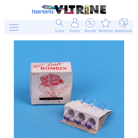
Suche
Konto
Bundle
Merkliste
Warenkorb