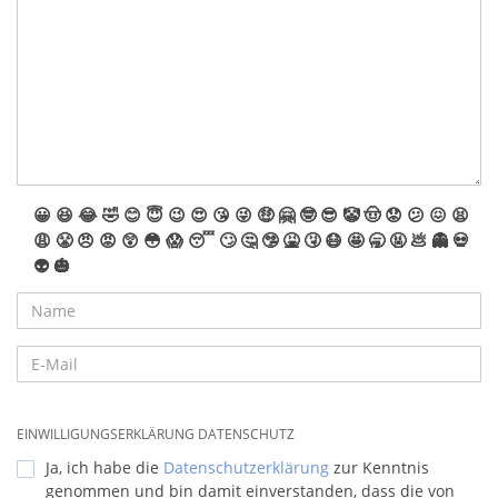
😀
😆
😂
🤣
😊
😇
😉
😍
😘
😜
🤑
🤗
🤓
😎
🤡
🤠
😟
😕
😖
😫
😩
😤
😠
😡
😲
😳
😱
😴
🙄
🤔
🤥
🤮
🤧
😷
🤩
🥱
🤬
💩
👻
💀
👽
🎃
EINWILLIGUNGSERKLÄRUNG DATENSCHUTZ
Ja, ich habe die
Datenschutzerklärung
zur Kenntnis
genommen und bin damit einverstanden, dass die von