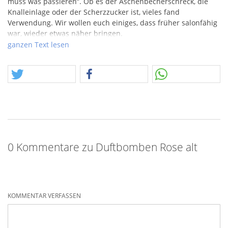
muss was passieren“. Ob es der Aschenbecherschreck, die
Knalleinlage oder der Scherzzucker ist, vieles fand
Verwendung. Wir wollen euch einiges, dass früher salonfähig
war, wieder etwas näher bringen.
ganzen Text lesen
Große Packung Duftbomben mit Rosen auf der Schachtel.
Leider ist der Hersteller unbekannt, aber "Made in Germany"
steht außer Frage. Achtung, leider nur einmal vorhanden.
0 Kommentare zu Duftbomben Rose alt
KOMMENTAR VERFASSEN