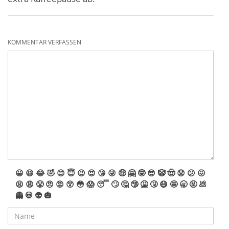
KOMMENTAR VERFASSEN
😀
😆
😂
🤣
😊
😇
😉
😍
😘
😜
🤑
🤗
🤓
😎
🤡
🤠
😟
😕
😖
😫
😩
😤
😠
😡
😲
😳
😱
😴
🙄
🤔
🤥
🤮
🤧
😷
🤩
🥱
🤬
💩
👻
💀
👽
🎃