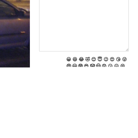
😀
😆
😂
🤣
😊
😇
😉
😍
😘
😜
🤑
🤗
🤓
😎
🤡
🤠
😟
😕
😖
😫
😩
😤
😠
😡
😲
😳
😱
😴
🙄
🤔
🤥
🤮
🤧
😷
🤩
🥱
🤬
💩
👻
💀
👽
🎃
Name
E-Mail