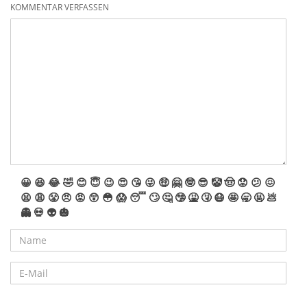
KOMMENTAR VERFASSEN
😀
😆
😂
🤣
😊
😇
😉
😍
😘
😜
🤑
🤗
🤓
😎
🤡
🤠
😟
😕
😖
😫
😩
😤
😠
😡
😲
😳
😱
😴
🙄
🤔
🤥
🤮
🤧
😷
🤩
🥱
🤬
💩
👻
💀
👽
🎃