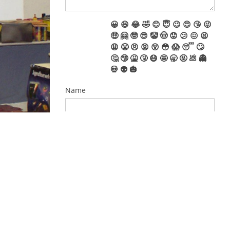
😀
😆
😂
🤣
😊
😇
😉
😍
😘
😜
🤑
🤗
🤓
😎
🤡
🤠
😟
😕
😖
😫
😩
😤
😠
😡
😲
😳
😱
😴
🙄
🤔
🤥
🤮
🤧
😷
🤩
🥱
🤬
💩
👻
💀
👽
🎃
Name
E-Mail
EINWILLIGUNGSERKLÄRUNG
DATENSCHUTZ
Ja, ich habe die
Datenschutzerklärung
zur
Kenntnis genommen und