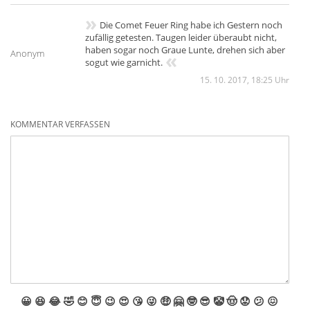
»
Die Comet Feuer Ring habe ich Gestern noch
zufällig getesten. Taugen leider überaubt nicht,
haben sogar noch Graue Lunte, drehen sich aber
Anonym
«
sogut wie garnicht.
15. 10. 2017, 18:25 Uhr
KOMMENTAR VERFASSEN
😀
😆
😂
🤣
😊
😇
😉
😍
😘
😜
🤑
🤗
🤓
😎
🤡
🤠
😟
😕
😖