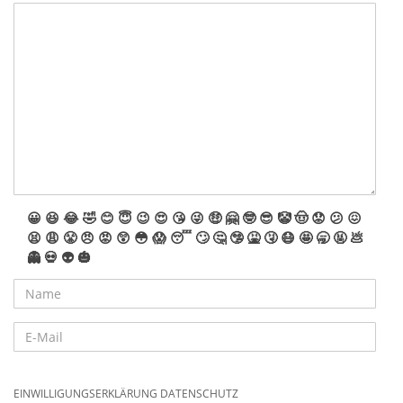
😀
😆
😂
🤣
😊
😇
😉
😍
😘
😜
🤑
🤗
🤓
😎
🤡
🤠
😟
😕
😖
😫
😩
😤
😠
😡
😲
😳
😱
😴
🙄
🤔
🤥
🤮
🤧
😷
🤩
🥱
🤬
💩
👻
💀
👽
🎃
EINWILLIGUNGSERKLÄRUNG DATENSCHUTZ