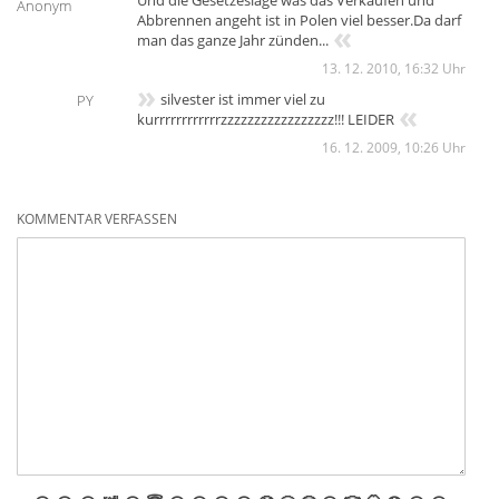
Anonym
Abbrennen angeht ist in Polen viel besser.Da darf
«
man das ganze Jahr zünden...
13. 12. 2010, 16:32 Uhr
»
silvester ist immer viel zu
PY
«
kurrrrrrrrrrrrzzzzzzzzzzzzzzzzz!!! LEIDER
16. 12. 2009, 10:26 Uhr
KOMMENTAR VERFASSEN