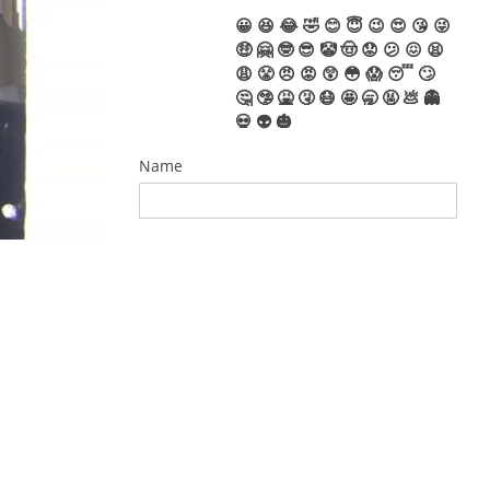
😀
😆
😂
🤣
😊
😇
😉
😍
😘
😜
🤑
🤗
🤓
😎
🤡
🤠
😟
😕
😖
😫
😩
😤
😠
😡
😲
😳
😱
😴
🙄
🤔
🤥
🤮
🤧
😷
🤩
🥱
🤬
💩
👻
💀
👽
🎃
Name
E-Mail
EINWILLIGUNGSERKLÄRUNG
DATENSCHUTZ
Ja, ich habe die
Datenschutzerklärung
zur
Kenntnis genommen und
bin damit einverstanden,