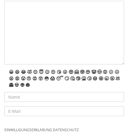
😀
😆
😂
🤣
😊
😇
😉
😍
😘
😜
🤑
🤗
🤓
😎
🤡
🤠
😟
😕
😖
😫
😩
😤
😠
😡
😲
😳
😱
😴
🙄
🤔
🤥
🤮
🤧
😷
🤩
🥱
🤬
💩
👻
💀
👽
🎃
EINWILLIGUNGSERKLÄRUNG DATENSCHUTZ