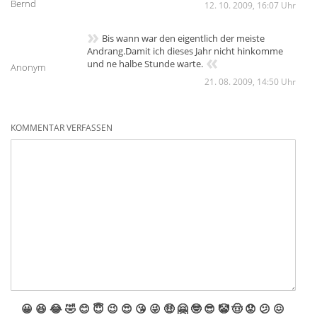
Bernd
12. 10. 2009, 16:07 Uhr
»
Bis wann war den eigentlich der meiste
Andrang.Damit ich dieses Jahr nicht hinkomme
«
und ne halbe Stunde warte.
Anonym
21. 08. 2009, 14:50 Uhr
KOMMENTAR VERFASSEN
😀
😆
😂
🤣
😊
😇
😉
😍
😘
😜
🤑
🤗
🤓
😎
🤡
🤠
😟
😕
😖