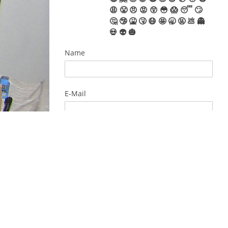
😩
😤
😠
😡
😲
😳
😱
😴
🙄
🤔
🤥
🤮
🤧
😷
🤩
🥱
🤬
💩
👻
💀
👽
🎃
Name
E-Mail
EINWILLIGUNGSERKLÄRUNG
DATENSCHUTZ
Ja, ich habe die
Datenschutzerklärung
zur
Kenntnis genommen und
bin damit einverstanden,
dass die von mir
angegebenen Daten und
Kommentare elektronisch