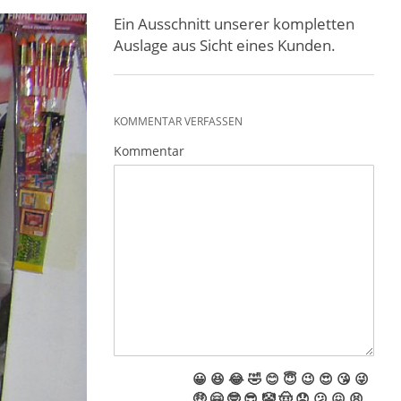
Ein Ausschnitt unserer kompletten
Auslage aus Sicht eines Kunden.
KOMMENTAR VERFASSEN
Kommentar
😀
😆
😂
🤣
😊
😇
😉
😍
😘
😜
🤑
🤗
🤓
😎
🤡
🤠
😟
😕
😖
😫