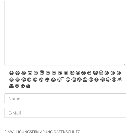
😀
😆
😂
🤣
😊
😇
😉
😍
😘
😜
🤑
🤗
🤓
😎
🤡
🤠
😟
😕
😖
😫
😩
😤
😠
😡
😲
😳
😱
😴
🙄
🤔
🤥
🤮
🤧
😷
🤩
🥱
🤬
💩
👻
💀
👽
🎃
EINWILLIGUNGSERKLÄRUNG DATENSCHUTZ