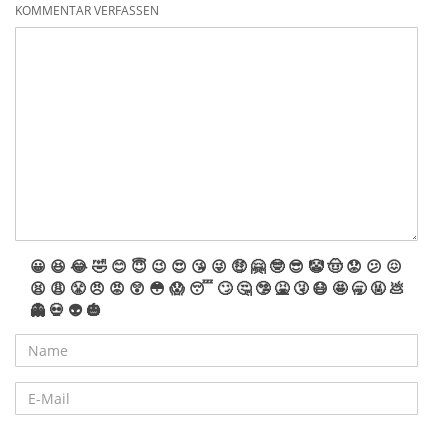
KOMMENTAR VERFASSEN
😀
😆
😂
🤣
😊
😇
😉
😍
😘
😜
🤑
🤗
🤓
😎
🤡
🤠
😟
😕
😖
😫
😩
😤
😠
😡
😲
😳
😱
😴
🙄
🤔
🤥
🤮
🤧
😷
🤩
🥱
🤬
💩
👻
💀
👽
🎃