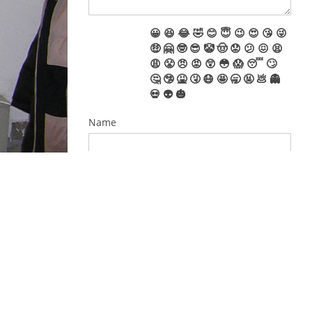
😀
😆
😂
🤣
😊
😇
😉
😍
😘
😜
🤑
🤗
🤓
😎
🤡
🤠
😟
😕
😖
😫
😩
😤
😠
😡
😲
😳
😱
😴
🙄
🤔
🤥
🤮
🤧
😷
🤩
🥱
🤬
💩
👻
💀
👽
🎃
Name
E-Mail
EINWILLIGUNGSERKLÄRUNG
DATENSCHUTZ
Ja, ich habe die
Datenschutzerklärung
zur
Kenntnis genommen und