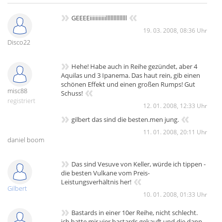
»
«
GEEEEiiiiiiiiiiillllllllllllll
19. 03. 2008, 08:36 Uhr
Disco22
»
Hehe! Habe auch in Reihe gezündet, aber 4
Aquilas und 3 Ipanema. Das haut rein, gib einen
schönen Effekt und einen großen Rumps! Gut
«
misc88
Schuss!
registriert
12. 01. 2008, 12:33 Uhr
»
«
gilbert das sind die besten.men jung.
11. 01. 2008, 20:11 Uhr
daniel boom
»
Das sind Vesuve von Keller, würde ich tippen -
die besten Vulkane vom Preis-
«
Leistungsverhältnis her!
Gilbert
10. 01. 2008, 01:33 Uhr
»
Bastards in einer 10er Reihe, nicht schlecht.
ich hatte mir vier bastards gekauft und die dann