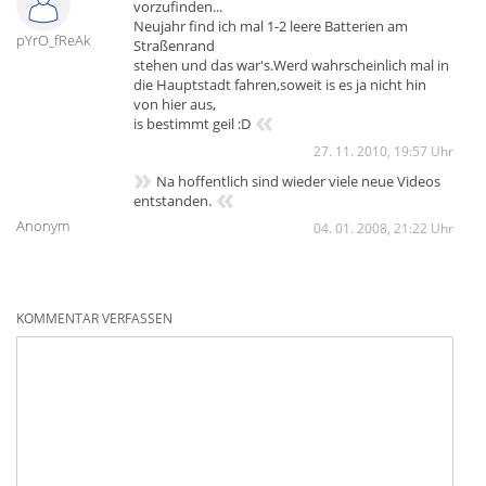
vorzufinden...
Neujahr find ich mal 1-2 leere Batterien am
pYrO_fReAk
Straßenrand
stehen und das war's.Werd wahrscheinlich mal in
die Hauptstadt fahren,soweit is es ja nicht hin
von hier aus,
«
is bestimmt geil :D
27. 11. 2010, 19:57 Uhr
»
Na hoffentlich sind wieder viele neue Videos
«
entstanden.
Anonym
04. 01. 2008, 21:22 Uhr
KOMMENTAR VERFASSEN