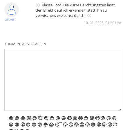
»
Klasse Foto! Die kurze Belichtungszeit lässt
den Effekt deutlich erkennen, statt ihn zu
«
verwischen, wie sonst üblich.
Gilbert
10. 01. 2008, 01:20 Uhr
KOMMENTAR VERFASSEN
😀
😆
😂
🤣
😊
😇
😉
😍
😘
😜
🤑
🤗
🤓
😎
🤡
🤠
😟
😕
😖
😫
😩
😤
😠
😡
😲
😳
😱
😴
🙄
🤔
🤥
🤮
🤧
😷
🤩
🥱
🤬
💩