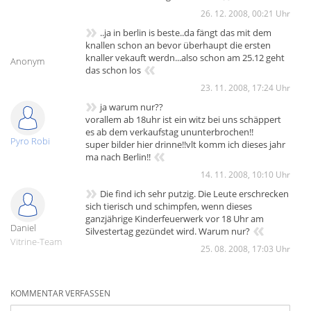
26. 12. 2008, 00:21 Uhr
»
..ja in berlin is beste..da fängt das mit dem
knallen schon an bevor überhaupt die ersten
knaller vekauft werdn...also schon am 25.12 geht
Anonym
«
das schon los
23. 11. 2008, 17:24 Uhr
»
ja warum nur??
vorallem ab 18uhr ist ein witz bei uns schäppert
es ab dem verkaufstag ununterbrochen!!
Pyro Robi
super bilder hier drinne!!vlt komm ich dieses jahr
«
ma nach Berlin!!
14. 11. 2008, 10:10 Uhr
»
Die find ich sehr putzig. Die Leute erschrecken
sich tierisch und schimpfen, wenn dieses
ganzjährige Kinderfeuerwerk vor 18 Uhr am
«
Daniel
Silvestertag gezündet wird. Warum nur?
Vitrine-Team
25. 08. 2008, 17:03 Uhr
KOMMENTAR VERFASSEN