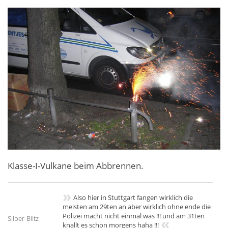
Klasse-I-Vulkane beim Abbrennen.
»
Also hier in Stuttgart fangen wirklich die
meisten am 29ten an aber wirklich ohne ende die
Polizei macht nicht einmal was !!! und am 31ten
Silber-Blitz
«
knallt es schon morgens haha !!!