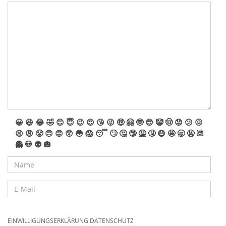
😀
😆
😂
🤣
😊
😇
😉
😍
😘
😜
🤑
🤗
🤓
😎
🤡
🤠
😟
😕
😖
😫
😩
😤
😠
😡
😲
😳
😱
😴
🙄
🤔
🤥
🤮
🤧
😷
🤩
🥱
🤬
💩
👻
💀
👽
🎃
EINWILLIGUNGSERKLÄRUNG DATENSCHUTZ