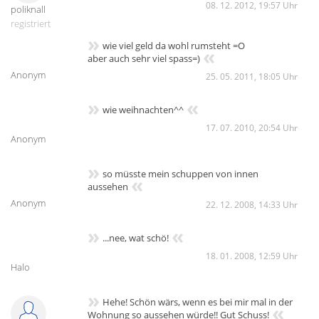
08. 12. 2012, 19:57 Uhr
poliknall
registriert
»
wie viel geld da wohl rumsteht =O
«
aber auch sehr viel spass=)
Anonym
25. 05. 2011, 18:05 Uhr
»
«
wie weihnachten^^
17. 07. 2010, 20:54 Uhr
Anonym
»
so müsste mein schuppen von innen
«
aussehen
Anonym
22. 12. 2008, 14:33 Uhr
»
«
...nee, wat schö!
18. 01. 2008, 12:59 Uhr
Halo
»
Hehe! Schön wärs, wenn es bei mir mal in der
«
Wohnung so aussehen würde!! Gut Schuss!